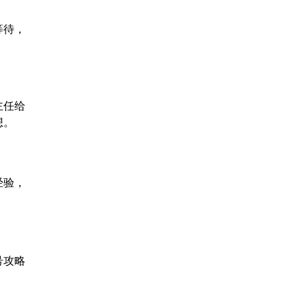
等待，
主任给
想。
经验，
号攻略