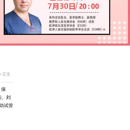
>
正文
、保
莉、刘
幼试管