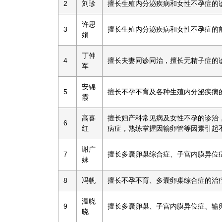
2
刘珍
擅长生殖内分泌疾病和女性不孕症的
许思
3
擅长生殖内分泌疾病和女性不孕症的
娟
丁仲
4
擅长夫妻同诊同治，擅长无精子症的
军
安锦
5
擅长不孕不育及各种生殖内分泌疾病
霞
高喜
擅长妇产科常见病及女性不孕的诊治
6
红
病症，熟练掌握因输卵管等因素引起
谢广
7
擅长多囊卵巢综合症、子宫内膜异位
妹
8
冯帆
擅长不孕不育、多囊卵巢综合症的治
温晓
9
擅长多囊卵巢、子宫内膜异位症、输
晓