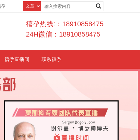
禧孕
禧孕热线:：18910858475
24H微信：18910858475
禧孕直播间
联系禧孕