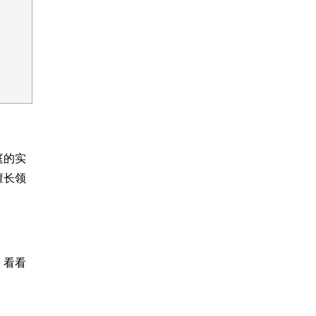
庭的实
擅长领
，看看