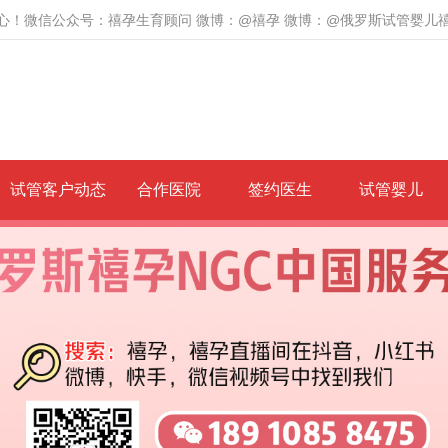
心！微信公众号：禧孕生育顾问 微博：@禧孕 微博：@俄罗斯试管婴儿
试管客户动态
合作医院
签约医生
试管婴儿