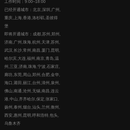
工作时间：9:00~18:00
已经开通城市：北京,深圳,广州,
重庆,上海,香港,洛杉矶,圣彼得
堡
即将开通城市：成都,苏州,郑州,
济南,广州,珠海,杭州,天津,苏州,
武汉,长沙,常州,南昌,厦门,昆明,
哈尔滨,大连,福州,南京,青岛,温
州,三亚,济南,珠海,宁波,石家庄,
廊坊,东莞,周山,郑州,合肥,金华,
海口,莆田,丽江,台州,漳州,泉州,
佛山,南通,沧州,无锡,南昌,连云
港,中山,齐齐哈尔,保定,张家口,
扬州,泰州,烟台,汕头,兰州,衡州,
西安,惠州,昆明,呼和浩特,包头,
乌鲁木齐