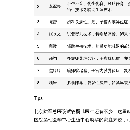
不孕不育、优生优育、胚胎停育、
2
李军果
衍生技术等辅助生殖技术
3
陈蕾
妇科良恶性肿瘤、子宫内膜异位症
4
张水文
试管婴儿技术，特别是高龄、卵巢
5
商微
辅助生殖技术、卵巢功能减退的诊
6
郝翊
多囊卵巢综合征，子宫腺肌症，卵巢
7
焦婷婷
输卵管堵塞、子宫内膜异位症、复
8
魏岩
多囊卵巢，复发性流产，卵巢早衰
Tips：
北京陆军总医院试管婴儿医生还有不少，这里
医院第七医学中心生殖中心助孕的家庭来说，