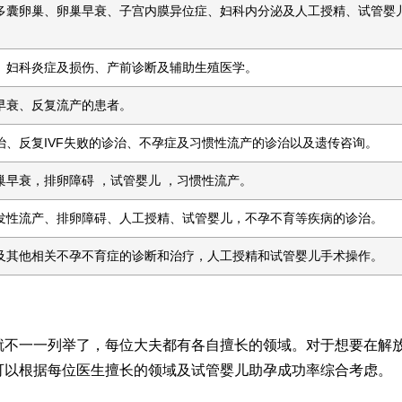
多囊卵巢、卵巢早衰、子宫内膜异位症、妇科内分泌及人工授精、试管婴
、妇科炎症及损伤、产前诊断及辅助生殖医学。
早衰、反复流产的患者。
治、反复IVF失败的诊治、不孕症及习惯性流产的诊治以及遗传咨询。
早衰，排卵障碍 ，试管婴儿 ，习惯性流产。
发性流产、排卵障碍、人工授精、试管婴儿，不孕不育等疾病的诊治。
及其他相关不孕不育症的诊断和治疗，人工授精和试管婴儿手术操作。
就不一一列举了，每位大夫都有各自擅长的领域。对于想要在解
可以根据每位医生擅长的领域及试管婴儿助孕成功率综合考虑。