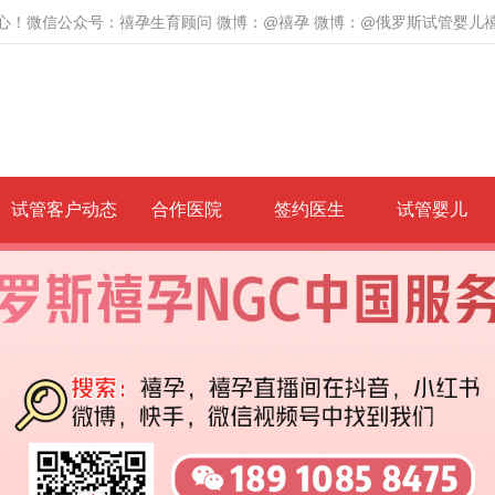
心！微信公众号：禧孕生育顾问 微博：@禧孕 微博：@俄罗斯试管婴儿
试管客户动态
合作医院
签约医生
试管婴儿