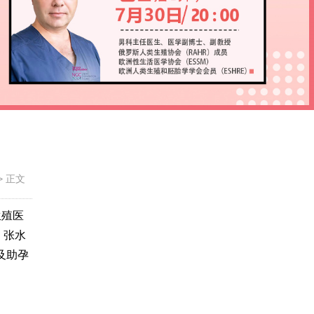
>
正文
生殖医
、张水
及助孕