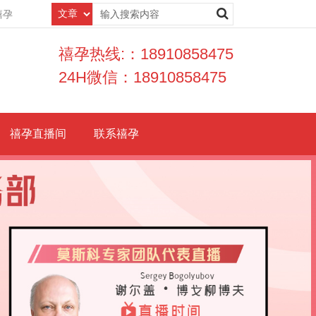
禧孕
禧孕热线:：18910858475
24H微信：18910858475
禧孕直播间
联系禧孕