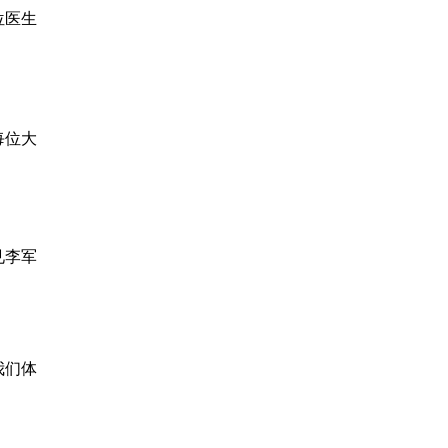
位医生
每位大
见李军
我们体