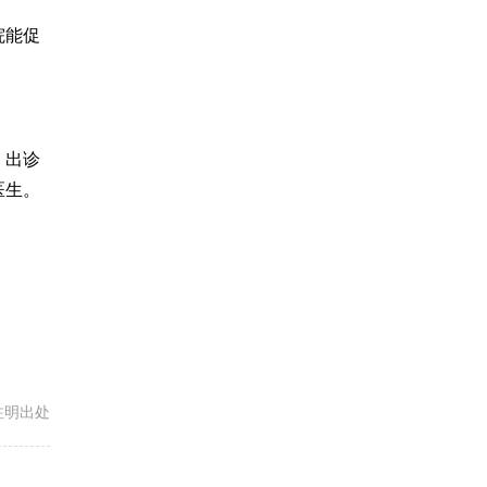
院能促
、出诊
医生。
载请注明出处