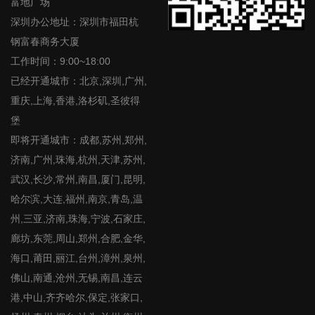
富地广场
深圳办公地址：深圳市福田杭
钢富春商务大厦
工作时间：9:00~18:00
已经开通城市：北京,深圳,广州,
重庆,上海,香港,洛杉矶,圣彼得
堡
即将开通城市：成都,苏州,郑州,
济南,广州,珠海,杭州,天津,苏州,
武汉,长沙,常州,南昌,厦门,昆明,
哈尔滨,大连,福州,南京,青岛,温
州,三亚,济南,珠海,宁波,石家庄,
廊坊,东莞,周山,郑州,合肥,金华,
海口,莆田,丽江,台州,漳州,泉州,
佛山,南通,沧州,无锡,南昌,连云
港,中山,齐齐哈尔,保定,张家口,