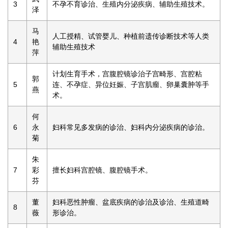
3
不孕不育诊治、生殖内分泌疾病、辅助生殖技术。
泽
马
人工授精、试管婴儿、种植前遗传诊断技术等人类
4
艳
辅助生殖技术
萍
计划生育手术，宫腹腔镜诊治子宫畸形、宫腔粘
郭
5
连、不孕症、异位妊娠、子宫肌瘤、卵巢囊肿等手
燕
术。
何
6
永
妇科常见多发病的诊治、妇科内分泌疾病的诊治。
菊
朱
7
彩
擅长妇科宫腔镜、腹腔镜手术。
芬
董
妇科恶性肿瘤、盆底疾病的诊治及诊治、生殖道畸
8
薇
形诊治。