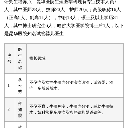
研究生培养点，昆华医院生殖医学科现有专业技术人员71
人，其中医师28人、技师23人、护师20人；高级职称16人
（正高5人、副高11人），中职18人；硕士及以上学历31
人，其中博士研究生6人，哈佛大学医学院博士后1人，以下
是昆华医院知名试管婴儿医生：
医
序
生
擅长领域
号
名
称
李
不孕症及女性生殖内分泌疾病诊治，试管婴儿治
1
云
疗、多胎减胎术。
秀
拜
不孕不育，生殖免疫，生殖内分泌，辅助生殖技
2
如
术，妇科常见多发病及宫腔镜和阴道镜等。
霞
武