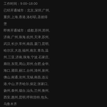
工作时间：9:00~18:00
已经开通城市：北京,深圳,广州,
重庆,上海,香港,洛杉矶,圣彼得
堡
即将开通城市：成都,苏州,郑州,
济南,广州,珠海,杭州,天津,苏州,
武汉,长沙,常州,南昌,厦门,昆明,
哈尔滨,大连,福州,南京,青岛,温
州,三亚,济南,珠海,宁波,石家庄,
廊坊,东莞,周山,郑州,合肥,金华,
海口,莆田,丽江,台州,漳州,泉州,
佛山,南通,沧州,无锡,南昌,连云
港,中山,齐齐哈尔,保定,张家口,
扬州,泰州,烟台,汕头,兰州,衡州,
西安,惠州,昆明,呼和浩特,包头,
乌鲁木齐