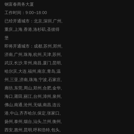
钢富春商务大厦
工作时间：9:00~18:00
已经开通城市：北京,深圳,广州,
重庆,上海,香港,洛杉矶,圣彼得
堡
即将开通城市：成都,苏州,郑州,
济南,广州,珠海,杭州,天津,苏州,
武汉,长沙,常州,南昌,厦门,昆明,
哈尔滨,大连,福州,南京,青岛,温
州,三亚,济南,珠海,宁波,石家庄,
廊坊,东莞,周山,郑州,合肥,金华,
海口,莆田,丽江,台州,漳州,泉州,
佛山,南通,沧州,无锡,南昌,连云
港,中山,齐齐哈尔,保定,张家口,
扬州,泰州,烟台,汕头,兰州,衡州,
西安,惠州,昆明,呼和浩特,包头,