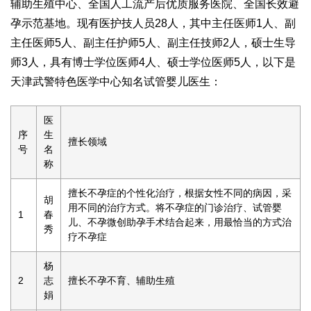
辅助生殖中心、全国人工流产后优质服务医院、全国长效避
孕示范基地。现有医护技人员28人，其中主任医师1人、副
主任医师5人、副主任护师5人、副主任技师2人，硕士生导
师3人，具有博士学位医师4人、硕士学位医师5人，以下是
天津武警特色医学中心知名试管婴儿医生：
医
序
生
擅长领域
号
名
称
擅长不孕症的个性化治疗，根据女性不同的病因，采
胡
用不同的治疗方式。将不孕症的门诊治疗、试管婴
1
春
儿、不孕微创助孕手术结合起来，用最恰当的方式治
秀
疗不孕症
杨
2
志
擅长不孕不育、辅助生殖
娟