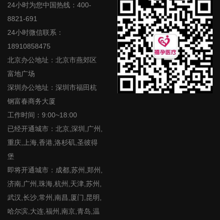
24小时为您中国热线：400-
8821-691
24小时微信联系：
18910858475
北京办公地址：北京市燕郊区
富地广场
深圳办公地址：深圳市福田杭
钢富春商务大厦
工作时间：9:00~18:00
已经开通城市：北京,深圳,广州,
重庆,上海,香港,洛杉矶,圣彼得
堡
即将开通城市：成都,苏州,郑州,
济南,广州,珠海,杭州,天津,苏州,
武汉,长沙,常州,南昌,厦门,昆明,
哈尔滨,大连,福州,南京,青岛,温