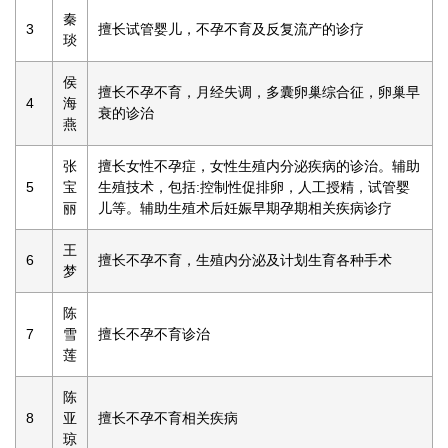
秦
3
擅长试管婴儿，不孕不育及反复流产的诊疗
琰
侯
擅长不孕不育，月经失调，多囊卵巢综合征，卵巢早
4
海
衰的诊治
燕
张
擅长女性不孕症，女性生殖内分泌疾病的诊治。辅助
5
宝
生殖技术，包括:控制性促排卵，人工授精，试管婴
丽
儿等。辅助生殖术后妊娠早期孕期相关疾病诊疗
王
6
擅长不孕不育，生殖内分泌及计划生育各种手术
梦
陈
7
雪
擅长不孕不育诊治
莲
陈
8
亚
擅长不孕不育相关疾病
琼