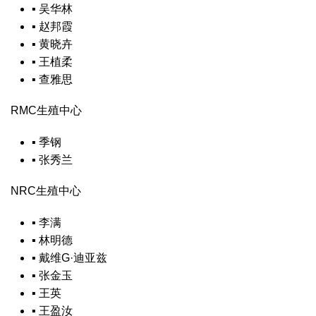
▪
吴华林
▪
赵邦霞
▪
黄晓卉
▪
王植柔
▪
查雅思
RMC生殖中心
▪
季钢
▪
张秀兰
NRC生殖中心
▪
李满
▪
林明德
▪
戴维G·迪亚兹
▪
张金玉
▪
王英
▪
王盈汝