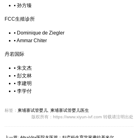
▪
孙方臻
FCC生殖诊所
▪
Dominique de Ziegler
▪
Ammar Chiter
丹若国际
▪
朱文杰
▪
彭文林
▪
李建明
▪
李学付
标签：
柬埔寨试管婴儿
,
柬埔寨试管婴儿医生
版权所有：https://www.xiyun-ivf.com 转载请注明出处
上一篇:
AltraVita医院名医篇：妇产科生育学家弗拉基米尔