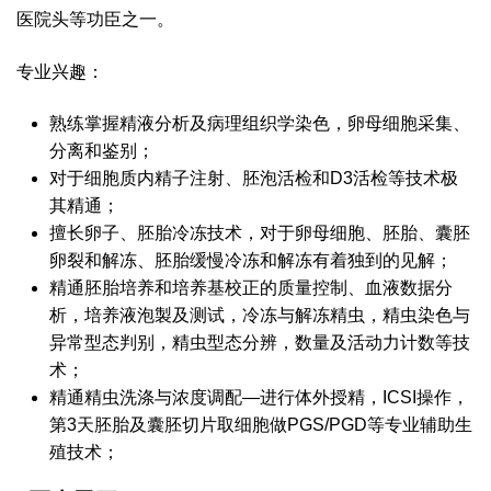
医院头等功臣之一。
专业兴趣：
熟练掌握精液分析及病理组织学染色，卵母细胞采集、
分离和鉴别；
对于细胞质内精子注射、胚泡活检和D3活检等技术极
其精通；
擅长卵子、胚胎冷冻技术，对于卵母细胞、胚胎、囊胚
卵裂和解冻、胚胎缓慢冷冻和解冻有着独到的见解；
精通胚胎培养和培养基校正的质量控制、血液数据分
析，培养液泡製及测试，冷冻与解冻精虫，精虫染色与
异常型态判别，精虫型态分辨，数量及活动力计数等技
术；
精通精虫洗涤与浓度调配—进行体外授精，ICSI操作，
第3天胚胎及囊胚切片取细胞做PGS/PGD等专业辅助生
殖技术；