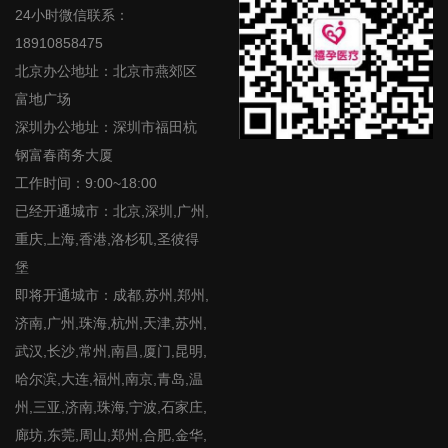
24小时微信联系：
18910858475
北京办公地址：北京市燕郊区
富地广场
深圳办公地址：深圳市福田杭
钢富春商务大厦
工作时间：9:00~18:00
已经开通城市：北京,深圳,广州,
重庆,上海,香港,洛杉矶,圣彼得
堡
即将开通城市：成都,苏州,郑州,
济南,广州,珠海,杭州,天津,苏州,
武汉,长沙,常州,南昌,厦门,昆明,
哈尔滨,大连,福州,南京,青岛,温
州,三亚,济南,珠海,宁波,石家庄,
廊坊,东莞,周山,郑州,合肥,金华,