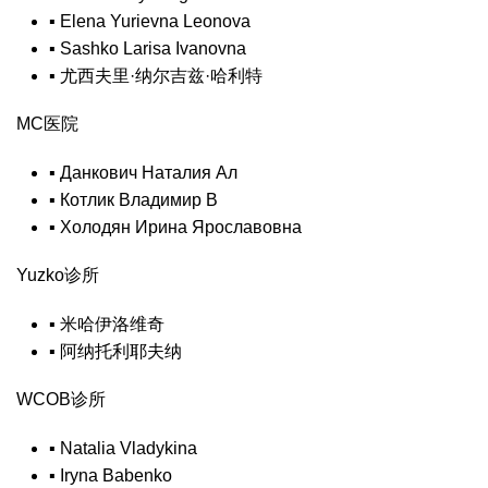
▪
Elena Yurievna Leonova
▪
Sashko Larisa Ivanovna
▪
尤西夫里·纳尔吉兹·哈利特
MC医院
▪
Данкович Наталия Ал
▪
Котлик Владимир В
▪
Холодян Ирина Ярославовна
Yuzko诊所
▪
米哈伊洛维奇
▪
阿纳托利耶夫纳
WCOB诊所
▪
Natalia Vladykina
▪
Iryna Babenko