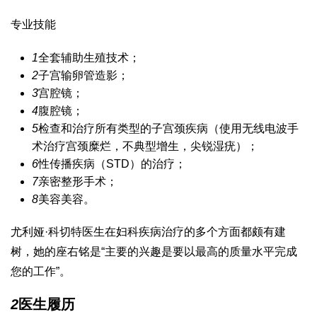
专业技能
1
全套辅助生殖技术；
2
子宫输卵管造影；
3
宫腔镜；
4
腹腔镜；
5
检查和治疗所有类型的子宫颈疾病（使用无线电波手
术治疗宫颈糜烂，不典型增生，尖锐湿疣）；
6
性传播疾病（STD）的治疗；
7
亲密整形手术；
8
美容美容。
尤利娅·科切特医生在妇科疾病治疗的多个方面都颇有建
树，她的座右铭是“主要的兴趣是要以最高的质量水平完成
您的工作”。
2
医生履历