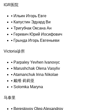
IGR医院
▪
Ильин Игорь Евге
▪
Капустин Эдуард Ви
▪
Тригубчак Оксана Ан
▪
Геревич Юрий Иосифович
▪
Грында Игорь Евгеньеви
Victoria诊所
▪
Parpaley Yevhen Ivanovyc
▪
Marushchak Olena Vasyliv
▪
Atamanchuk Irina Nikolae
▪
戴维·莉莉亚
▪
Solomka Maryna
马泰里
▪
Berestovoy Oleg Alexandrov