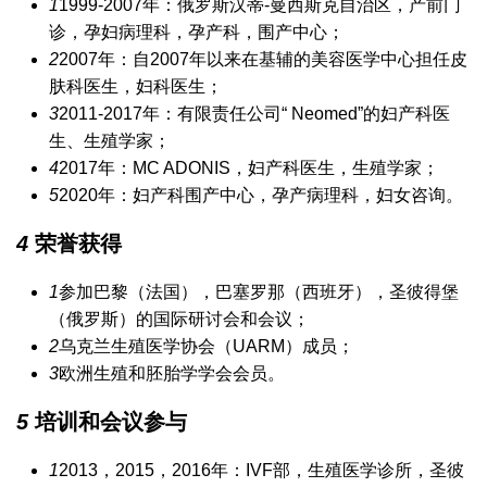
1
1999-2007年：俄罗斯汉蒂-曼西斯克自治区，产前门
诊，孕妇病理科，孕产科，围产中心；
2
2007年：自2007年以来在基辅的美容医学中心担任皮
肤科医生，妇科医生；
3
2011-2017年：有限责任公司“ Neomed”的妇产科医
生、生殖学家；
4
2017年：MC ADONIS，妇产科医生，生殖学家；
5
2020年：妇产科围产中心，孕产病理科，妇女咨询。
4
荣誉获得
1
参加巴黎（法国），巴塞罗那（西班牙），圣彼得堡
（俄罗斯）的国际研讨会和会议；
2
乌克兰生殖医学协会（UARM）成员；
3
欧洲生殖和胚胎学学会会员。
5
培训和会议参与
1
2013，2015，2016年：IVF部，生殖医学诊所，圣彼