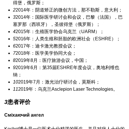
得堡，俄罗斯；
2
2014年：阴道矫正的微创方法，那不勒斯，意大利；
3
2014年：国际医学研讨会和会议，巴黎（法国），巴
塞罗那（西班牙），圣彼得堡（俄罗斯）；
4
2015年：生殖医学协会乌克兰（UARM）；
5
2016年：人类生殖和胚胎的欧洲社会（ESHRE）；
6
2017年：迪卡激光教授会议；
7
2018年：医学美学协同大会；
8
2019年8月：医疗旅游会议，中国；
9
2019年6月：第35届ESHRE年度会议，奥地利维也
纳；
10
2019年7月：激光治疗研讨会，莫斯科；
11
2019年：乌克兰Asclepion Laser Technologies。
3
患者评价
Сміхаючий ангел
Kochet博士是一位医术十分精湛的医生，并且对病人十分的