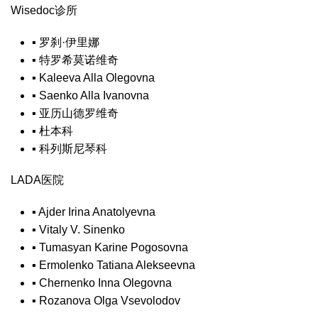
Wisedoc诊所
▪
罗刹·伊里娜
▪
特罗希莫诺维奇
▪
Kaleeva Alla Olegovna
▪
Saenko Alla Ivanovna
▪
亚历山德罗维奇
▪
杜本科
▪
科列斯尼琴科
LADA医院
▪
Ajder Irina Anatolyevna
▪
Vitaly V. Sinenko
▪
Tumasyan Karine Pogosovna
▪
Ermolenko Tatiana Alekseevna
▪
Chernenko Inna Olegovna
▪
Rozanova Olga Vsevolodov