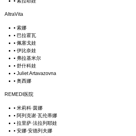
▪
索拉耶娃
AltraVita
▪
索娜
▪
巴拉霍瓦
▪
佩塞戈娃
▪
伊比奈娃
▪
弗拉基米尔
▪
舒什科娃
▪
Juliet Artavazovna
▪
奥西娜
REMEDI医院
▪
米莉科·茵娜
▪
阿列克谢·瓦伦蒂娜
▪
拉里萨·法拉列耶娃
▪
安娜·安德列夫娜