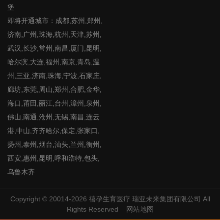
堡
即将开通城市：成都,苏州,郑州,
济南,广州,珠海,杭州,天津,苏州,
武汉,长沙,常州,南昌,厦门,昆明,
哈尔滨,大连,福州,南京,青岛,温
州,三亚,济南,珠海,宁波,石家庄,
廊坊,东莞,周山,郑州,合肥,金华,
海口,莆田,丽江,台州,漳州,泉州,
佛山,南通,沧州,无锡,南昌,连云
港,中山,齐齐哈尔,保定,张家口,
扬州,泰州,烟台,汕头,兰州,衡州,
西安,惠州,昆明,呼和浩特,包头,
乌鲁木齐
Copyright © 20014-2026
禧孕生育医疗
瑞亚未来集团有限公司 All
Rights Reserved
网站地图