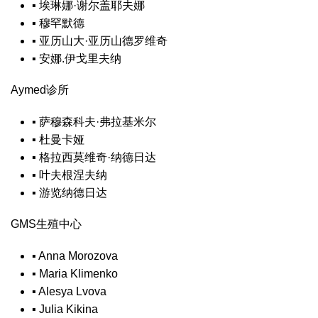
▪
埃琳娜·谢尔盖耶夫娜
▪
穆罕默德
▪
亚历山大·亚历山德罗维奇
▪
安娜.伊戈里夫纳
Aymed诊所
▪
萨穆森科夫·弗拉基米尔
▪
杜曼卡娅
▪
格拉西莫维奇·纳德日达
▪
叶夫根涅夫纳
▪
游览纳德日达
GMS生殖中心
▪
Anna Morozova
▪
Maria Klimenko
▪
Alesya Lvova
▪
Julia Kikina