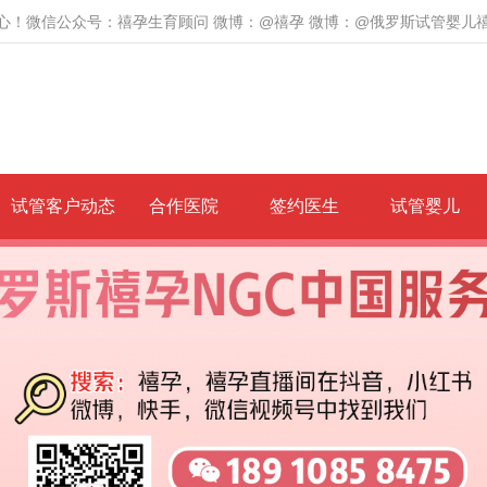
心！微信公众号：禧孕生育顾问 微博：@禧孕 微博：@俄罗斯试管婴儿
试管客户动态
合作医院
签约医生
试管婴儿