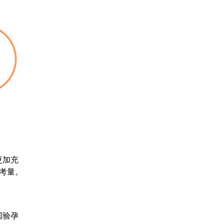
更加充
考量。
国验孕