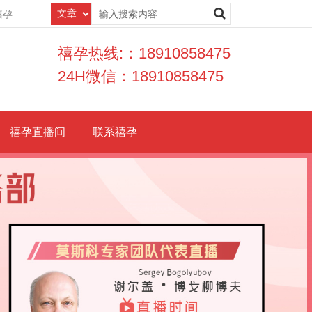
禧孕
禧孕热线:：18910858475
24H微信：18910858475
禧孕直播间
联系禧孕