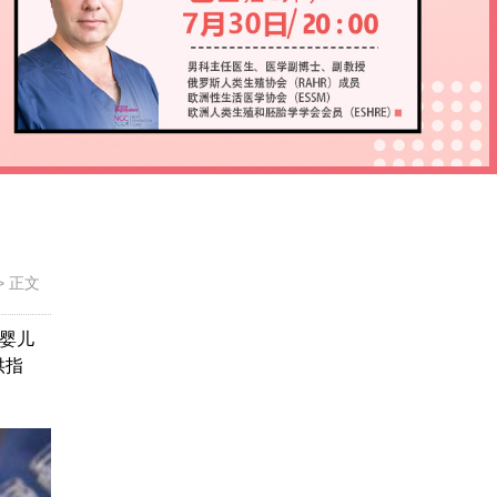
>
正文
婴儿
供指