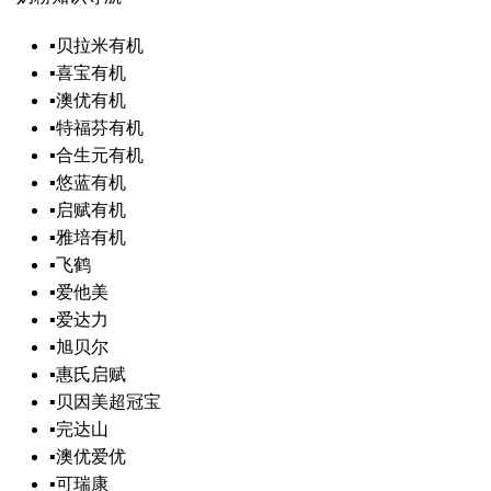
▪
贝拉米有机
▪
喜宝有机
▪
澳优有机
▪
特福芬有机
▪
合生元有机
▪
悠蓝有机
▪
启赋有机
▪
雅培有机
▪
飞鹤
▪
爱他美
▪
爱达力
▪
旭贝尔
▪
惠氏启赋
▪
贝因美超冠宝
▪
完达山
▪
澳优爱优
▪
可瑞康