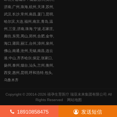
济南,广州,珠海,杭州,天津,苏州,
武汉,长沙,常州,南昌,厦门,昆明,
哈尔滨,大连,福州,南京,青岛,温
州,三亚,济南,珠海,宁波,石家庄,
廊坊,东莞,周山,郑州,合肥,金华,
海口,莆田,丽江,台州,漳州,泉州,
佛山,南通,沧州,无锡,南昌,连云
港,中山,齐齐哈尔,保定,张家口,
扬州,泰州,烟台,汕头,兰州,衡州,
西安,惠州,昆明,呼和浩特,包头,
乌鲁木齐
Copyright © 20014-2026
禧孕生育医疗
瑞亚未来集团有限公司 All
Rights Reserved
网站地图
18910858475
发送短信