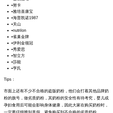
▪
努卡
▪
雅培喜康宝
▪
海普凯诺1987
▪
关山
▪
nutrilon
▪
雀巢金牌
▪
伊利金领冠
▪
秀爱思
▪
智立方
▪
莎能
▪
亨氏
Tips：
市面上还有不少不合格的盗版奶粉，他们会打着其他品牌奶
粉的旗号，做劣质奶粉，其奶粉的安全性有待考究，婴儿或
孕妇食用后可能会影响身体健康，因此大家在购买奶粉时，
一定要仔细辨别真假，避免购买到不合格的劣质奶粉。