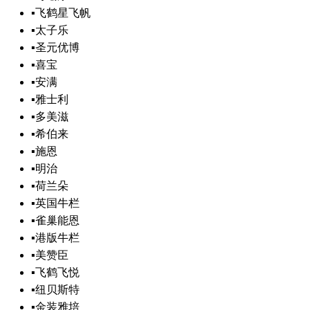
▪
飞鹤星飞帆
▪
太子乐
▪
圣元优博
▪
喜宝
▪
安满
▪
雅士利
▪
多美滋
▪
希伯来
▪
施恩
▪
明治
▪
荷兰朵
▪
英国牛栏
▪
雀巢能恩
▪
港版牛栏
▪
美赞臣
▪
飞鹤飞悦
▪
纽贝斯特
▪
金装雅培