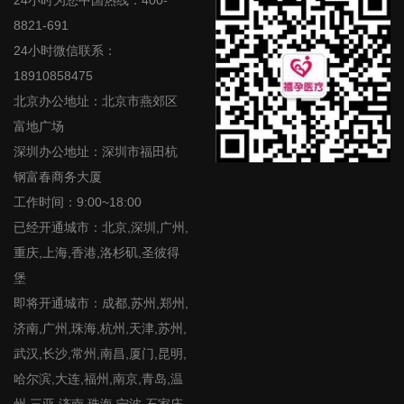
24小时为您中国热线：400-
8821-691
24小时微信联系：
18910858475
北京办公地址：北京市燕郊区
富地广场
深圳办公地址：深圳市福田杭
钢富春商务大厦
工作时间：9:00~18:00
已经开通城市：北京,深圳,广州,
重庆,上海,香港,洛杉矶,圣彼得
堡
即将开通城市：成都,苏州,郑州,
济南,广州,珠海,杭州,天津,苏州,
武汉,长沙,常州,南昌,厦门,昆明,
哈尔滨,大连,福州,南京,青岛,温