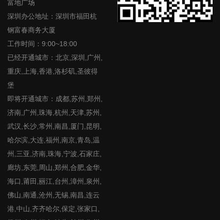
富地广场
深圳办公地址：深圳市福田杭
钢富春商务大厦
工作时间：9:00~18:00
已经开通城市：北京,深圳,广州,
重庆,上海,香港,洛杉矶,圣彼得
堡
即将开通城市：成都,苏州,郑州,
济南,广州,珠海,杭州,天津,苏州,
武汉,长沙,常州,南昌,厦门,昆明,
哈尔滨,大连,福州,南京,青岛,温
州,三亚,济南,珠海,宁波,石家庄,
廊坊,东莞,周山,郑州,合肥,金华,
海口,莆田,丽江,台州,漳州,泉州,
佛山,南通,沧州,无锡,南昌,连云
港,中山,齐齐哈尔,保定,张家口,