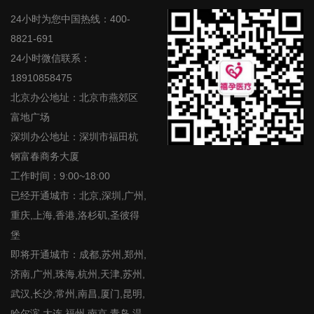
24小时为您中国热线：400-
8821-691
24小时微信联系：
18910858475
北京办公地址：北京市燕郊区
富地广场
深圳办公地址：深圳市福田杭
钢富春商务大厦
工作时间：9:00~18:00
已经开通城市：北京,深圳,广州,
重庆,上海,香港,洛杉矶,圣彼得
堡
即将开通城市：成都,苏州,郑州,
济南,广州,珠海,杭州,天津,苏州,
武汉,长沙,常州,南昌,厦门,昆明,
哈尔滨,大连,福州,南京,青岛,温