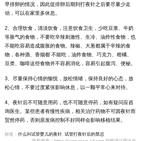
早排卵的情况，因此促排卵后期到打夜针之后要尽量少走
动，可以在家里多休息。
2、合理饮食，清淡饮食，注意饮食卫生，少吃豆浆、牛奶
等胀气的食物，不要吃辛辣刺激性、生冷、油炸性食物，也
不能吃容易造成腹胀的食物。辣椒、大葱都属于辛辣的食
物，各种酒、香烟都 不能吃，油炸食物、巧克力、柑橘、
豆类、咖啡这些食物并不容易消化，容易引起腹泻、便秘。
3、尽量保持心情的愉悦，放松情绪，保持良好的心态，放
松心情，不要过度紧张影响休息，以一颗平常心来对待。
4、夜针后不可随意用药，也不可随意停药，如有疑问应咨
询医生。某些患者有慢性疾病，相关治疗药物不可因夜针而
贸然停药，否则原发病控制不好同样会影响移植结果。
标签：
什么叫试管婴儿的夜针
,
试管打夜针后的禁忌
版权所有：https://www.xiyun-ivf.com 转载请注明出处