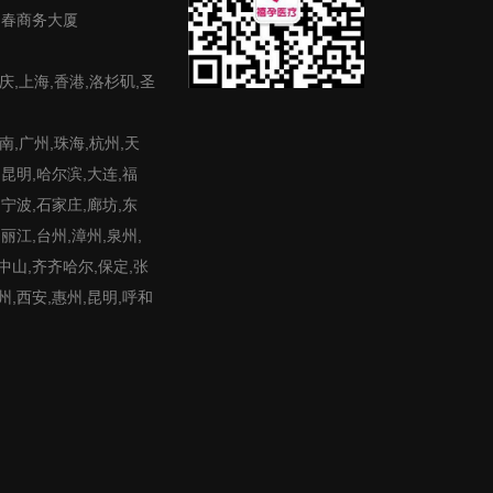
富春商务大厦
庆,上海,香港,洛杉矶,圣
,广州,珠海,杭州,天
,昆明,哈尔滨,大连,福
,宁波,石家庄,廊坊,东
,丽江,台州,漳州,泉州,
,中山,齐齐哈尔,保定,张
州,西安,惠州,昆明,呼和