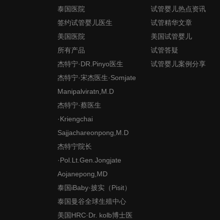
泰国医院
试管婴儿热点资讯
签约试管婴儿医生
试管精华文章
美国医院
美国试管婴儿
所有产品
试管答疑
杰特宁·DR.Pinyo医生
试管婴儿案例分享
杰特宁·宋杰医生·Somjate
Manipalviratn,M.D
杰特宁·蔡医生
·Kriengchai
Sajjachareonpong,M.D
杰特宁院长
·Pol.Lt.Gen.Jongjate
Aojanepong,MD
泰国iBaby·披实（Pisit）
泰国曼谷全球生殖中心
美国HRC·Dr. kolb博士医