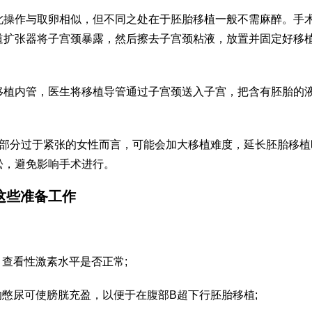
此操作与取卵相似，但不同之处在于胚胎移植一般不需麻醉。手
道扩张器将子宫颈暴露，然后擦去子宫颈粘液，放置并固定好移
移植内管，医生将移植导管通过子宫颈送入子宫，把含有胚胎的
对于部分过于紧张的女性而言，可能会加大移植难度，延长胚胎移
松，避免影响手术进行。
这些准备工作
，查看性激素水平是否正常;
的憋尿可使膀胱充盈，以便于在腹部B超下行胚胎移植;