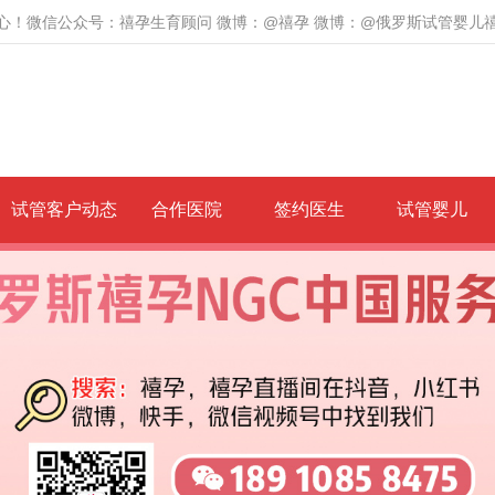
心！微信公众号：禧孕生育顾问 微博：@禧孕 微博：@俄罗斯试管婴儿
试管客户动态
合作医院
签约医生
试管婴儿