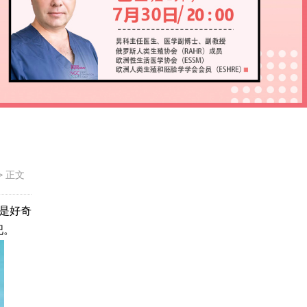
>
正文
是好奇
吧。