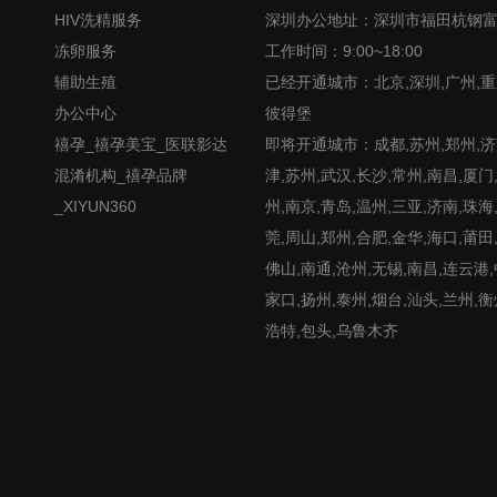
HIV洗精服务
深圳办公地址：深圳市福田杭钢
冻卵服务
工作时间：9:00~18:00
辅助生殖
已经开通城市：北京,深圳,广州,重
办公中心
彼得堡
禧孕_禧孕美宝_医联影达
即将开通城市：成都,苏州,郑州,济南
混淆机构_禧孕品牌
津,苏州,武汉,长沙,常州,南昌,厦门
_XIYUN360
州,南京,青岛,温州,三亚,济南,珠海
莞,周山,郑州,合肥,金华,海口,莆田
佛山,南通,沧州,无锡,南昌,连云港
家口,扬州,泰州,烟台,汕头,兰州,衡
浩特,包头,乌鲁木齐