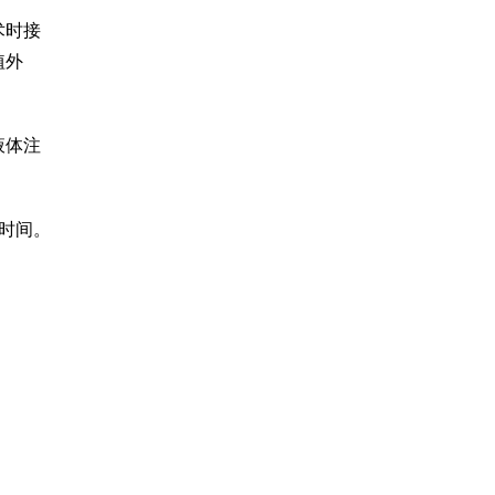
术时接
植外
液体注
植时间。