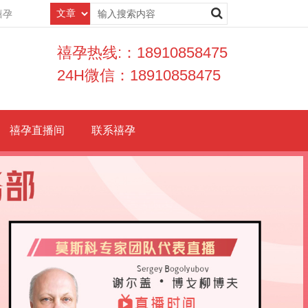
禧孕
禧孕热线:：18910858475
24H微信：18910858475
禧孕直播间
联系禧孕