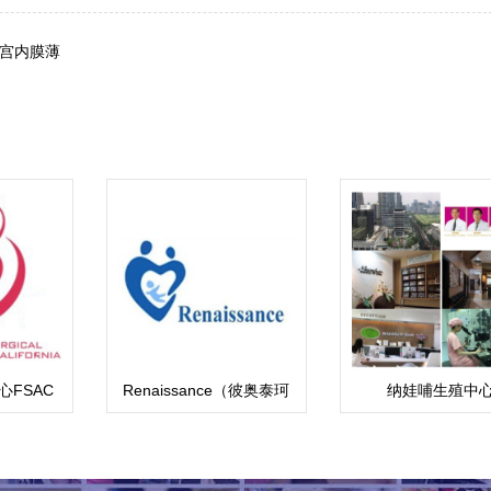
宫内膜薄
FSAC
Renaissance（彼奥泰珂
纳娃哺生殖中
斯医院）BioTexCom
（Nawabutr）