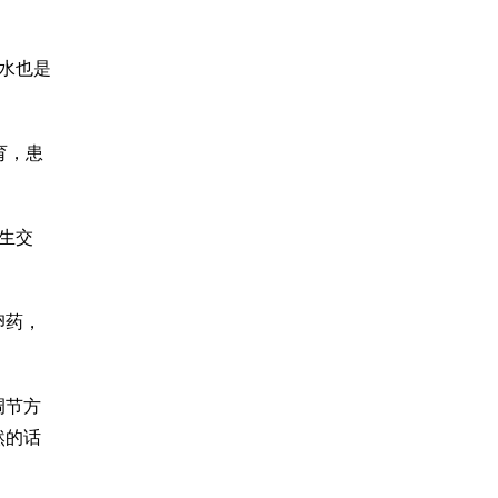
水也是
育，患
生交
卵药，
调节方
然的话