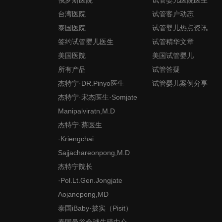
台湾医院
试管客户动态
泰国医院
试管婴儿热点资讯
签约试管婴儿医生
试管精华文章
美国医院
美国试管婴儿
所有产品
试管答疑
杰特宁·DR.Pinyo医生
试管婴儿案例分享
杰特宁·宋杰医生·Somjate
Manipalviratn,M.D
杰特宁·蔡医生
·Kriengchai
Sajjachareonpong,M.D
杰特宁院长
·Pol.Lt.Gen.Jongjate
Aojanepong,MD
泰国iBaby·披实（Pisit）
泰国曼谷全球生殖中心