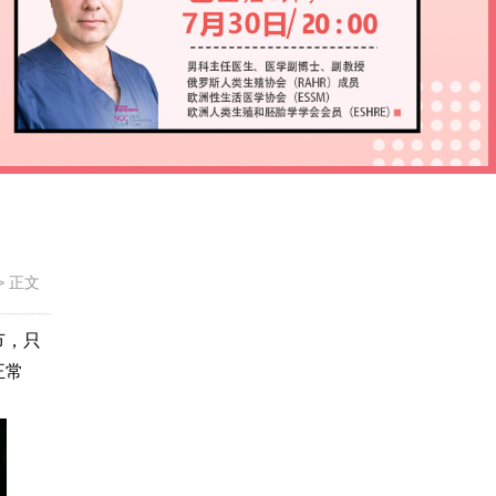
>
正文
节，只
正常