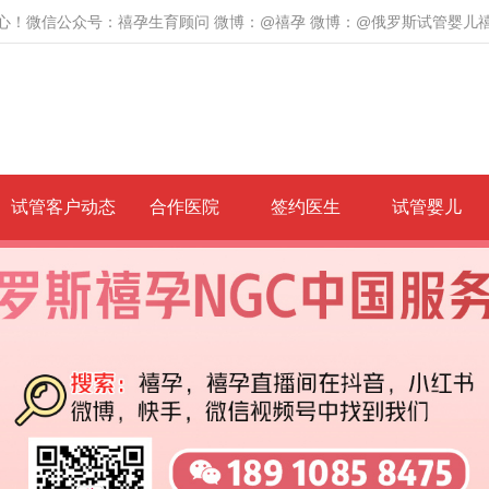
心！微信公众号：禧孕生育顾问 微博：@禧孕 微博：@俄罗斯试管婴儿
试管客户动态
合作医院
签约医生
试管婴儿