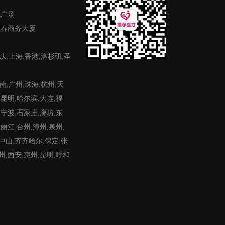
地广场
富春商务大厦
庆,上海,香港,洛杉矶,圣
,广州,珠海,杭州,天
,昆明,哈尔滨,大连,福
,宁波,石家庄,廊坊,东
,丽江,台州,漳州,泉州,
,中山,齐齐哈尔,保定,张
州,西安,惠州,昆明,呼和