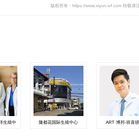
版权所有：https://www.xiyun-ivf.com 转
洋生殖中
隆都花国际生殖中心
ART·博邦-班喜
）
(RMC)
Pokpong Pansrik