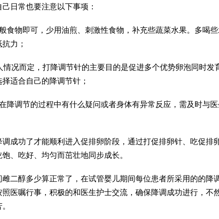
自己日常也要注意以下事项：
一般食物即可，少用油煎、刺激性食物，补充些蔬菜水果。多喝些
抵抗力；
因个人情况而定，打降调节针的主要目的是促进多个优势卵泡同时发
选择适合自己的降调节针；
者在降调节的过程中有什么疑问或者身体有异常反应，需及时与医
降调成功了才能顺利进入促排卵阶段，通过打促排卵针、吃促排
吃饱、吃好、均匀而茁壮地同步成长。
间雌二醇多少算正常了，在试管婴儿期间每位患者所采用的的降
按照医嘱行事，积极的和医生护士交流，确保降调成功进行，不
苦。