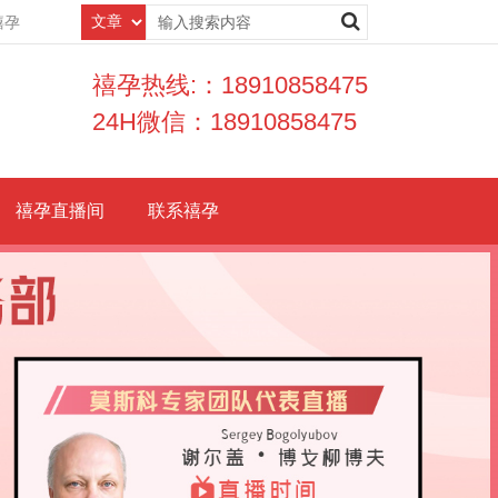
禧孕
禧孕热线:：18910858475
24H微信：18910858475
禧孕直播间
联系禧孕