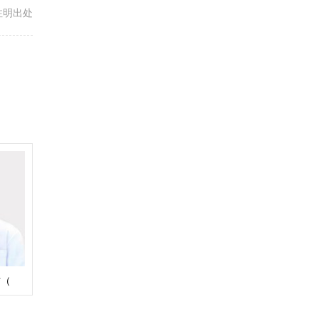
载请注明出处
骄（
aew）