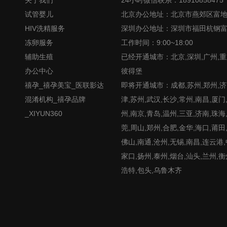
试管婴儿
北京办公地址：北京市燕郊区富
HIV洗精服务
深圳办公地址：深圳市福田杭钢
冻卵服务
工作时间：9:00~18:00
辅助生殖
已经开通城市：北京,深圳,广州,重
办公中心
彼得堡
禧孕_禧孕美宝_医联影达
即将开通城市：成都,苏州,郑州,济南
混淆机构_禧孕品牌
津,苏州,武汉,长沙,常州,南昌,厦门
_XIYUN360
州,南京,青岛,温州,三亚,济南,珠海
莞,周山,郑州,合肥,金华,海口,莆田
佛山,南通,沧州,无锡,南昌,连云港
家口,扬州,泰州,烟台,汕头,兰州,衡
浩特,包头,乌鲁木齐