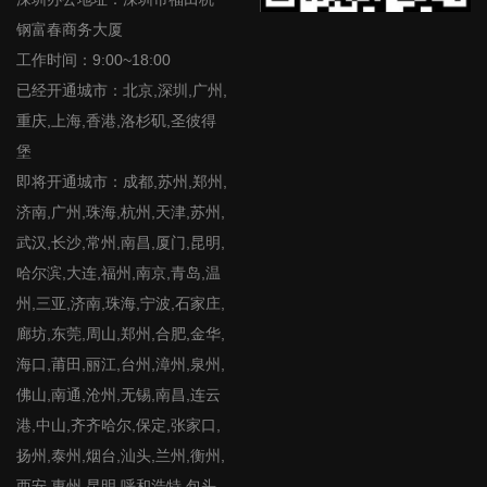
钢富春商务大厦
工作时间：9:00~18:00
已经开通城市：北京,深圳,广州,
重庆,上海,香港,洛杉矶,圣彼得
堡
即将开通城市：成都,苏州,郑州,
济南,广州,珠海,杭州,天津,苏州,
武汉,长沙,常州,南昌,厦门,昆明,
哈尔滨,大连,福州,南京,青岛,温
州,三亚,济南,珠海,宁波,石家庄,
廊坊,东莞,周山,郑州,合肥,金华,
海口,莆田,丽江,台州,漳州,泉州,
佛山,南通,沧州,无锡,南昌,连云
港,中山,齐齐哈尔,保定,张家口,
扬州,泰州,烟台,汕头,兰州,衡州,
西安,惠州,昆明,呼和浩特,包头,