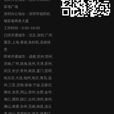
富地广场
深圳办公地址：深圳市福田杭
钢富春商务大厦
工作时间：9:00~18:00
已经开通城市：北京,深圳,广州,
重庆,上海,香港,洛杉矶,圣彼得
堡
即将开通城市：成都,苏州,郑州,
济南,广州,珠海,杭州,天津,苏州,
武汉,长沙,常州,南昌,厦门,昆明,
哈尔滨,大连,福州,南京,青岛,温
州,三亚,济南,珠海,宁波,石家庄,
廊坊,东莞,周山,郑州,合肥,金华,
海口,莆田,丽江,台州,漳州,泉州,
佛山,南通,沧州,无锡,南昌,连云
港,中山,齐齐哈尔,保定,张家口,