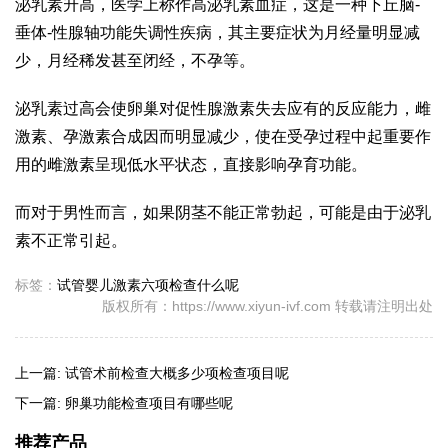
泌乳素升高，医学上称作高泌乳素血症，这是一种下丘脑-
垂体-性腺轴功能失调性疾病，其主要症状为月经量明显减
少，月经稀发甚至闭经，不孕等。
泌乳素过高会使卵巢对促性腺激素失去应有的反应能力，雌
激素、孕激素合成因而明显减少，使在受孕过程中起重要作
用的雌激素呈现低水平状态，直接影响孕育功能。
而对于男性而言，如果阴茎不能正常勃起，可能是由于泌乳
素不正常引起。
标签：
试管婴儿激素六项检查什么呢
版权所有：https://www.xiyun-ivf.com 转载请注明出处
上一篇:
试管术前检查大概多少项检查项目呢
下一篇:
卵巢功能检查项目有哪些呢
推荐产品