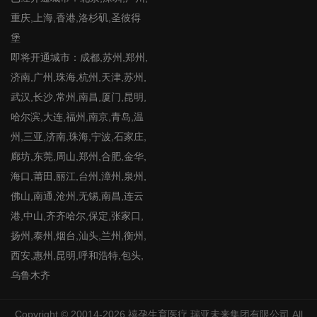
重庆,上海,香港,洛杉矶,圣彼得
堡
即将开通城市：成都,苏州,郑州,
济南,广州,珠海,杭州,天津,苏州,
武汉,长沙,常州,南昌,厦门,昆明,
哈尔滨,大连,福州,南京,青岛,温
州,三亚,济南,珠海,宁波,石家庄,
廊坊,东莞,周山,郑州,合肥,金华,
海口,莆田,丽江,台州,漳州,泉州,
佛山,南通,沧州,无锡,南昌,连云
港,中山,齐齐哈尔,保定,张家口,
扬州,泰州,烟台,汕头,兰州,衡州,
西安,惠州,昆明,呼和浩特,包头,
乌鲁木齐
Copyright © 20014-2026
禧孕生育医疗
瑞亚未来集团有限公司 All