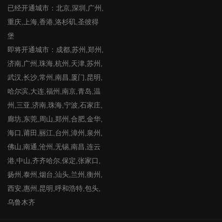
已经开通城市：北京,深圳,广州,
重庆,上海,香港,洛杉矶,圣彼得
堡
即将开通城市：成都,苏州,郑州,
济南,广州,珠海,杭州,天津,苏州,
武汉,长沙,常州,南昌,厦门,昆明,
哈尔滨,大连,福州,南京,青岛,温
州,三亚,济南,珠海,宁波,石家庄,
廊坊,东莞,周山,郑州,合肥,金华,
海口,莆田,丽江,台州,漳州,泉州,
佛山,南通,沧州,无锡,南昌,连云
港,中山,齐齐哈尔,保定,张家口,
扬州,泰州,烟台,汕头,兰州,衡州,
西安,惠州,昆明,呼和浩特,包头,
乌鲁木齐