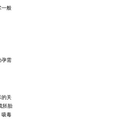
术一般
助孕需
床的关
成胚胎
、吸毒