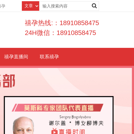
禧孕
禧孕热线:：18910858475
24H微信：18910858475
禧孕直播间
联系禧孕