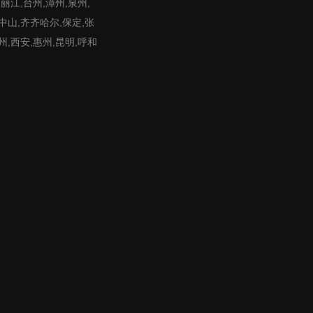
,丽江,台州,漳州,泉州,
,中山,齐齐哈尔,保定,张
州,西安,惠州,昆明,呼和