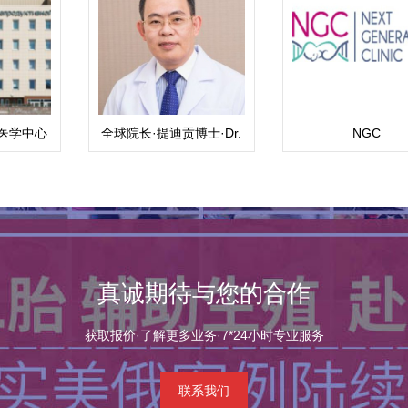
医学中心
全球院长·提迪贡博士·Dr.
NGC
Thitikorn wanichkul M.D
真诚期待与您的合作
获取报价·了解更多业务·7*24小时专业服务
联系我们