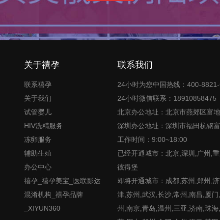
关于禧孕
联系我们
联系禧孕
24小时为您中国热线：400-8821-
关于我们
24小时微信联系：18910858475
试管婴儿
北京办公地址：北京市燕郊区富
HIV洗精服务
深圳办公地址：深圳市福田杭钢
冻卵服务
工作时间：9:00~18:00
辅助生殖
已经开通城市：北京,深圳,广州,重
办公中心
彼得堡
禧孕_禧孕美宝_医联影达
即将开通城市：成都,苏州,郑州,济南
混淆机构_禧孕品牌
津,苏州,武汉,长沙,常州,南昌,厦门
_XIYUN360
州,南京,青岛,温州,三亚,济南,珠海