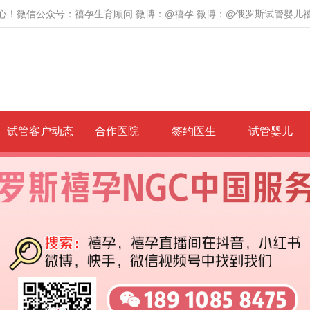
心！微信公众号：禧孕生育顾问 微博：@禧孕 微博：@俄罗斯试管婴儿
试管客户动态
合作医院
签约医生
试管婴儿