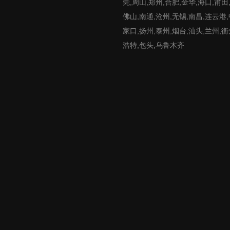
莞,周山,郑州,合肥,金华,海口,莆田
佛山,南通,沧州,无锡,南昌,连云港
家口,扬州,泰州,烟台,汕头,兰州,衡
浩特,包头,乌鲁木齐