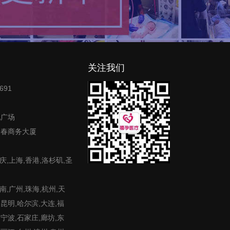
关注我们
691
地广场
富春商务大厦
庆,上海,香港,洛杉矶,圣
,广州,珠海,杭州,天
,昆明,哈尔滨,大连,福
,宁波,石家庄,廊坊,东