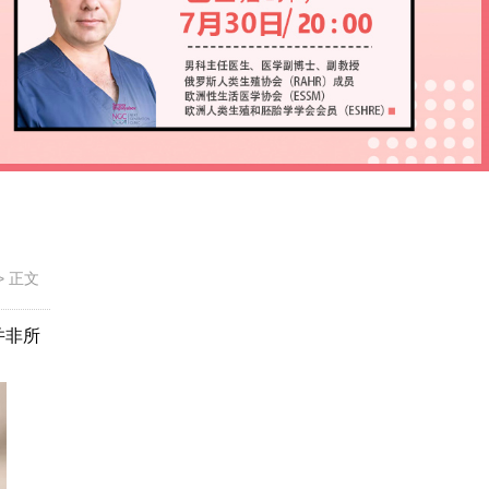
>
正文
并非所