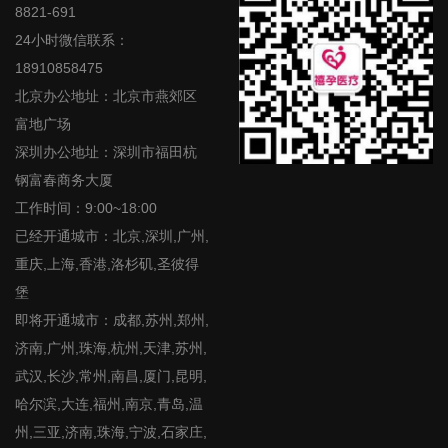
8821-691
24小时微信联系：
18910858475
北京办公地址：北京市燕郊区
富地广场
深圳办公地址：深圳市福田杭
钢富春商务大厦
工作时间：9:00~18:00
已经开通城市：北京,深圳,广州,
重庆,上海,香港,洛杉矶,圣彼得
堡
即将开通城市：成都,苏州,郑州,
济南,广州,珠海,杭州,天津,苏州,
武汉,长沙,常州,南昌,厦门,昆明,
哈尔滨,大连,福州,南京,青岛,温
州,三亚,济南,珠海,宁波,石家庄,