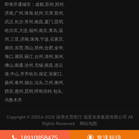
即将开通城市：成都,苏州,郑州,
济南,广州,珠海,杭州,天津,苏州,
武汉,长沙,常州,南昌,厦门,昆明,
哈尔滨,大连,福州,南京,青岛,温
州,三亚,济南,珠海,宁波,石家庄,
廊坊,东莞,周山,郑州,合肥,金华,
海口,莆田,丽江,台州,漳州,泉州,
佛山,南通,沧州,无锡,南昌,连云
港,中山,齐齐哈尔,保定,张家口,
扬州,泰州,烟台,汕头,兰州,衡州,
西安,惠州,昆明,呼和浩特,包头,
乌鲁木齐
Copyright © 20014-2026
禧孕生育医疗
瑞亚未来集团有限公司 All
Rights Reserved
网站地图
18910858475
发送短信