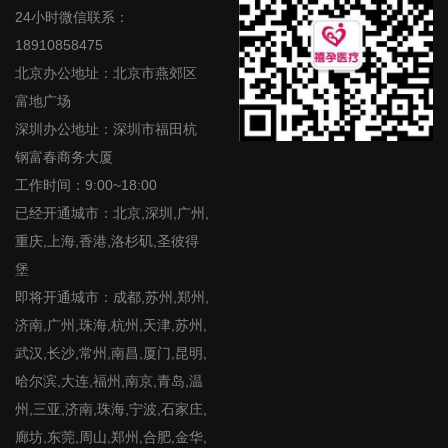
24小时微信联系：
18910858475
北京办公地址：北京市燕郊区
富地广场
深圳办公地址：深圳市福田杭
钢富春商务大厦
工作时间：9:00~18:00
已经开通城市：北京,深圳,广州,
重庆,上海,香港,洛杉矶,圣彼得
堡
即将开通城市：成都,苏州,郑州,
济南,广州,珠海,杭州,天津,苏州,
武汉,长沙,常州,南昌,厦门,昆明,
哈尔滨,大连,福州,南京,青岛,温
州,三亚,济南,珠海,宁波,石家庄,
廊坊,东莞,周山,郑州,合肥,金华,