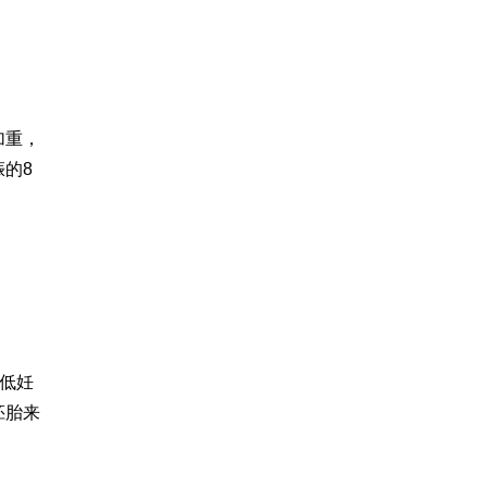
加重，
的8
低妊
胚胎来