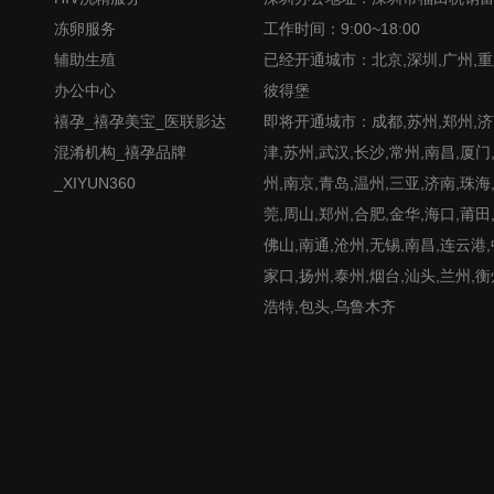
冻卵服务
工作时间：9:00~18:00
辅助生殖
已经开通城市：北京,深圳,广州,重
办公中心
彼得堡
禧孕_禧孕美宝_医联影达
即将开通城市：成都,苏州,郑州,济南
混淆机构_禧孕品牌
津,苏州,武汉,长沙,常州,南昌,厦门
_XIYUN360
州,南京,青岛,温州,三亚,济南,珠海
莞,周山,郑州,合肥,金华,海口,莆田
佛山,南通,沧州,无锡,南昌,连云港
家口,扬州,泰州,烟台,汕头,兰州,衡
浩特,包头,乌鲁木齐