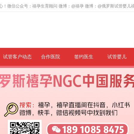
心！微信公众号：禧孕生育顾问 微博：@禧孕 微博：@俄罗斯试管婴儿
试管客户动态
合作医院
签约医生
试管婴儿