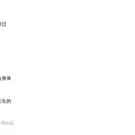
担过
当身体
医生的
载请注明出处