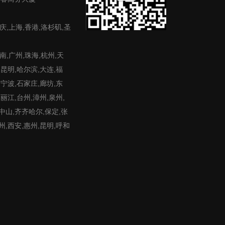
庆,上海,香港,洛杉矶,圣
,广州,珠海,杭州,天
,昆明,哈尔滨,大连,福
,宁波,石家庄,廊坊,东
,丽江,台州,漳州,泉州,
,中山,齐齐哈尔,保定,张
州,西安,惠州,昆明,呼和