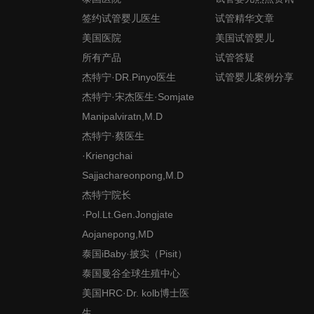
签约试管婴儿医生
试管精华文章
美国医院
美国试管婴儿
所有产品
试管答疑
杰特宁·DR.Pinyo医生
试管婴儿案例分享
杰特宁·宋杰医生·Somjate
Manipalviratn,M.D
杰特宁·蔡医生
·Kriengchai
Sajjachareonpong,M.D
杰特宁院长
·Pol.Lt.Gen.Jongjate
Aojanepong,MD
泰国iBaby·披实（Pisit）
泰国曼谷全球生殖中心
美国HRC·Dr. kolb博士医
生