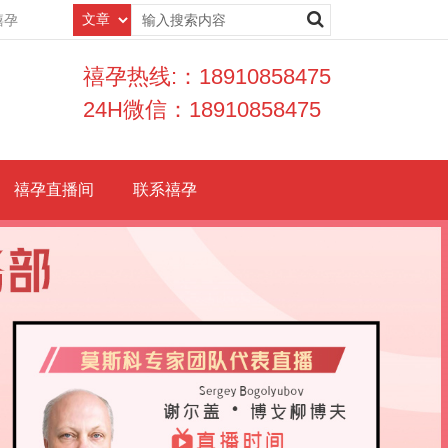
禧孕
禧孕热线:：18910858475
24H微信：18910858475
禧孕直播间
联系禧孕