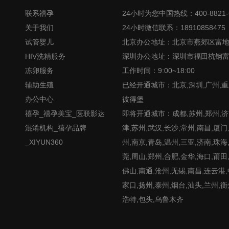
联系禧孕
24小时为您中国热线：400-8821-
关于我们
24小时微信联系：18910858475
试管婴儿
北京办公地址：北京市燕郊区富
HIV洗精服务
深圳办公地址：深圳市福田杭钢
冻卵服务
工作时间：9:00~18:00
辅助生殖
已经开通城市：北京,深圳,广州,重
办公中心
彼得堡
禧孕_禧孕美宝_医联影达
即将开通城市：成都,苏州,郑州,济南
混淆机构_禧孕品牌
津,苏州,武汉,长沙,常州,南昌,厦门
_XIYUN360
州,南京,青岛,温州,三亚,济南,珠海
莞,周山,郑州,合肥,金华,海口,莆田
佛山,南通,沧州,无锡,南昌,连云港
家口,扬州,泰州,烟台,汕头,兰州,衡
浩特,包头,乌鲁木齐