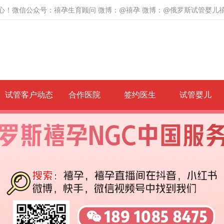
心！微信公众号：禧孕生育顾问 微博：@禧孕 微博：@俄罗斯试管婴儿
试管客户动态
合作医院
签约医生
试管婴儿