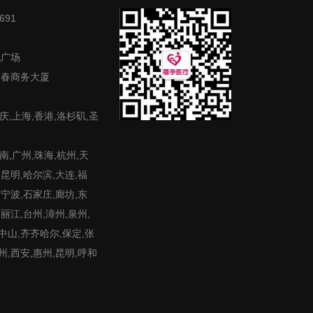
691
地广场
富春商务大厦
庆,上海,香港,洛杉矶,圣
,广州,珠海,杭州,天
,昆明,哈尔滨,大连,福
,宁波,石家庄,廊坊,东
,丽江,台州,漳州,泉州,
,中山,齐齐哈尔,保定,张
州,西安,惠州,昆明,呼和