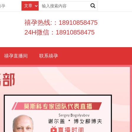
禧孕
禧孕热线:：18910858475
24H微信：18910858475
禧孕直播间
联系禧孕