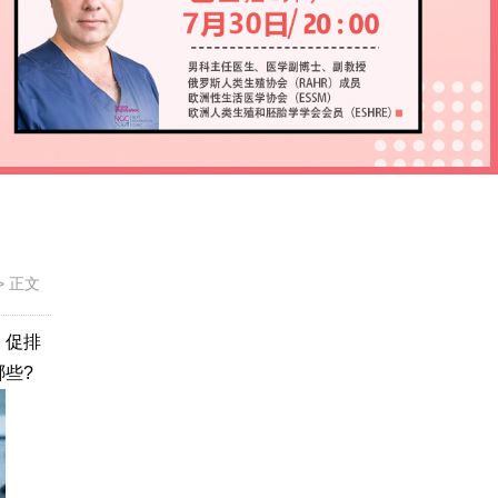
>
正文
。促排
些?