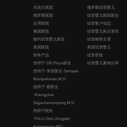
乌克兰医院
俄罗斯试管婴儿
俄罗斯医院
试管婴儿医院医生
台湾医院
试管客户动态
泰国医院
试管婴儿热点资讯
签约试管婴儿医生
试管精华文章
美国医院
美国试管婴儿
所有产品
试管答疑
杰特宁·DR.Pinyo医生
试管婴儿案例分享
杰特宁·宋杰医生·Somjate
Manipalviratn,M.D
杰特宁·蔡医生
·Kriengchai
Sajjachareonpong,M.D
杰特宁院长
·Pol.Lt.Gen.Jongjate
Aojanepong,MD