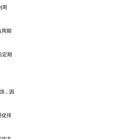
制周
该周期
后定期
较强，因
用促排
适的方