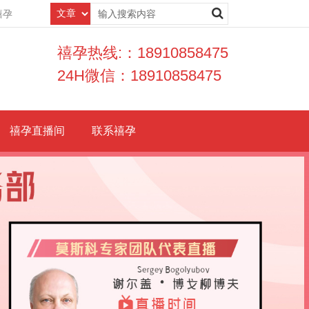
禧孕
禧孕热线:：18910858475
24H微信：18910858475
禧孕直播间
联系禧孕