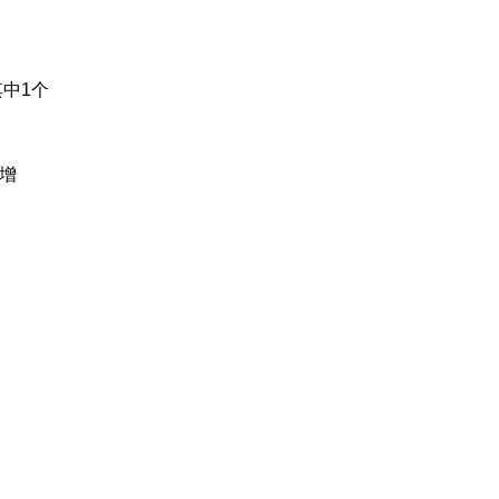
中1个
时增