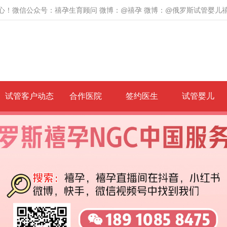
心！微信公众号：禧孕生育顾问 微博：@禧孕 微博：@俄罗斯试管婴儿
试管客户动态
合作医院
签约医生
试管婴儿