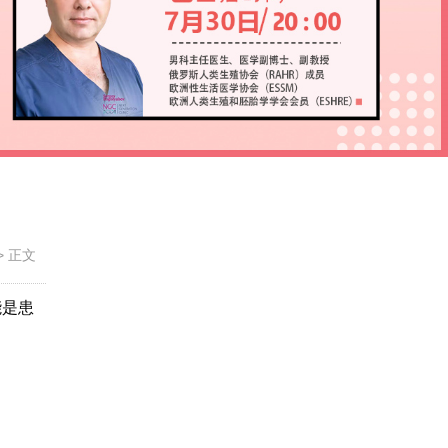
>
正文
能是患