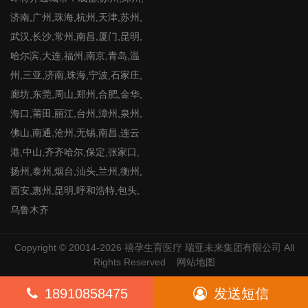
济南,广州,珠海,杭州,天津,苏州,
武汉,长沙,常州,南昌,厦门,昆明,
哈尔滨,大连,福州,南京,青岛,温
州,三亚,济南,珠海,宁波,石家庄,
廊坊,东莞,周山,郑州,合肥,金华,
海口,莆田,丽江,台州,漳州,泉州,
佛山,南通,沧州,无锡,南昌,连云
港,中山,齐齐哈尔,保定,张家口,
扬州,泰州,烟台,汕头,兰州,衡州,
西安,惠州,昆明,呼和浩特,包头,
乌鲁木齐
Copyright © 20014-2026
禧孕生育医疗
瑞亚未来集团有限公司 All
Rights Reserved
网站地图
18910858475
发送短信