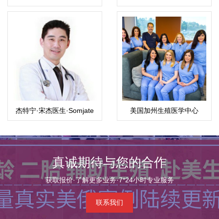
生殖医疗中心(WFI)
杰特宁·宋杰医生·Somjate
美国加州生殖医学中心
Manipalviratn,M.D
CCRH（洛杉矶）
真诚期待与您的合作
获取报价·了解更多业务·7*24小时专业服务
联系我们