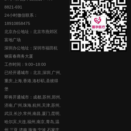
8821-691
24小时微信联系：
18910858475
北京办公地址：北京市燕郊区
富地广场
深圳办公地址：深圳市福田杭
钢富春商务大厦
工作时间：9:00~18:00
已经开通城市：北京,深圳,广州,
重庆,上海,香港,洛杉矶,圣彼得
堡
即将开通城市：成都,苏州,郑州,
济南,广州,珠海,杭州,天津,苏州,
武汉,长沙,常州,南昌,厦门,昆明,
哈尔滨,大连,福州,南京,青岛,温
州,三亚,济南,珠海,宁波,石家庄,