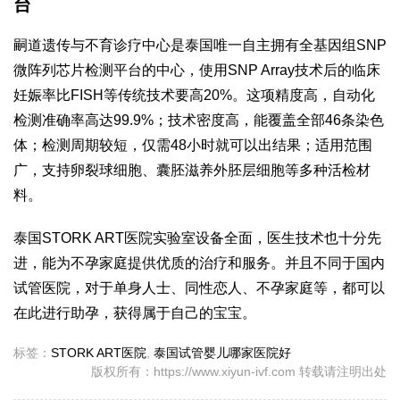
台
嗣道遗传与不育诊疗中心是泰国唯一自主拥有全基因组SNP
微阵列芯片检测平台的中心，使用SNP Array技术后的临床
妊娠率比FISH等传统技术要高20%。这项精度高，自动化
检测准确率高达99.9%；技术密度高，能覆盖全部46条染色
体；检测周期较短，仅需48小时就可以出结果；适用范围
广，支持卵裂球细胞、囊胚滋养外胚层细胞等多种活检材
料。
泰国STORK ART医院实验室设备全面，医生技术也十分先
进，能为不孕家庭提供优质的治疗和服务。并且不同于国内
试管医院，对于单身人士、同性恋人、不孕家庭等，都可以
在此进行助孕，获得属于自己的宝宝。
标签：
STORK ART医院
,
泰国试管婴儿哪家医院好
版权所有：https://www.xiyun-ivf.com 转载请注明出处