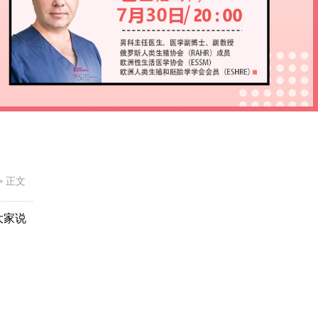
>
正文
大家说