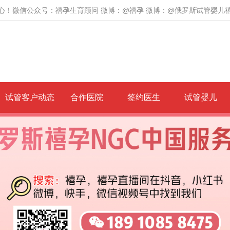
心！微信公众号：禧孕生育顾问 微博：@禧孕 微博：@俄罗斯试管婴儿
试管客户动态
合作医院
签约医生
试管婴儿