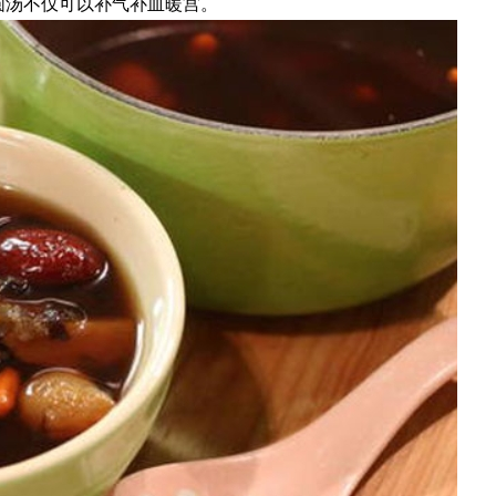
圆汤不仅可以补气补血暖宫。