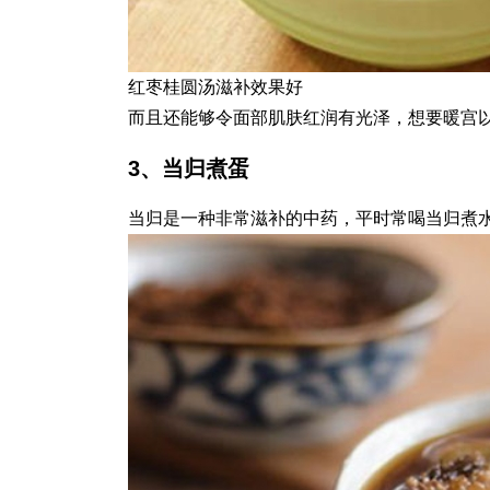
红枣桂圆汤滋补效果好
而且还能够令面部肌肤红润有光泽，想要暖宫
3、当归煮蛋
当归是一种非常滋补的中药，平时常喝当归煮