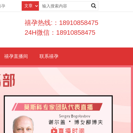
禧孕
禧孕热线:：18910858475
24H微信：18910858475
禧孕直播间
联系禧孕