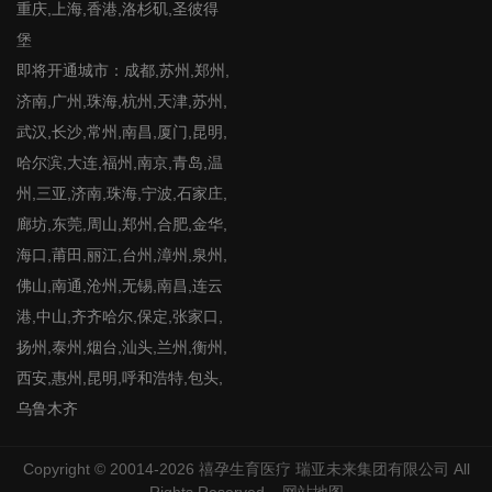
重庆,上海,香港,洛杉矶,圣彼得
堡
即将开通城市：成都,苏州,郑州,
济南,广州,珠海,杭州,天津,苏州,
武汉,长沙,常州,南昌,厦门,昆明,
哈尔滨,大连,福州,南京,青岛,温
州,三亚,济南,珠海,宁波,石家庄,
廊坊,东莞,周山,郑州,合肥,金华,
海口,莆田,丽江,台州,漳州,泉州,
佛山,南通,沧州,无锡,南昌,连云
港,中山,齐齐哈尔,保定,张家口,
扬州,泰州,烟台,汕头,兰州,衡州,
西安,惠州,昆明,呼和浩特,包头,
乌鲁木齐
Copyright © 20014-2026
禧孕生育医疗
瑞亚未来集团有限公司 All
Rights Reserved
网站地图