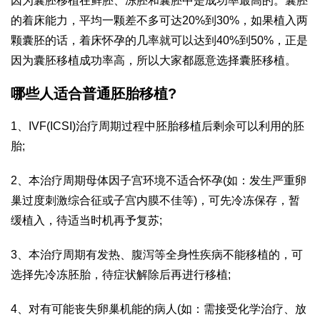
因为囊胚移植在鲜胚、冻胚和囊胚中是成功率最高的。囊胚
的着床能力，平均一颗差不多可达20%到30%，如果植入两
颗囊胚的话，着床怀孕的几率就可以达到40%到50%，正是
因为囊胚移植成功率高，所以大家都愿意选择囊胚移植。
哪些人适合普通胚胎移植?
1、IVF(ICSI)治疗周期过程中胚胎移植后剩余可以利用的胚
胎;
2、本治疗周期母体因子宫环境不适合怀孕(如：发生严重卵
巢过度刺激综合征或子宫内膜不佳等)，可先冷冻保存，暂
缓植入，待适当时机再予复苏;
3、本治疗周期有发热、腹泻等全身性疾病不能移植的，可
选择先冷冻胚胎，待症状解除后再进行移植;
4、对有可能丧失卵巢机能的病人(如：需接受化学治疗、放