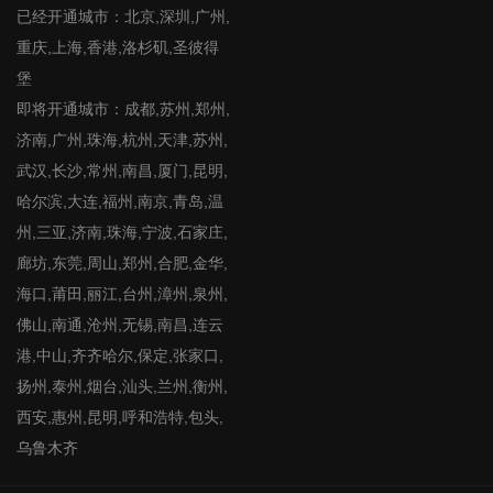
已经开通城市：北京,深圳,广州,
重庆,上海,香港,洛杉矶,圣彼得
堡
即将开通城市：成都,苏州,郑州,
济南,广州,珠海,杭州,天津,苏州,
武汉,长沙,常州,南昌,厦门,昆明,
哈尔滨,大连,福州,南京,青岛,温
州,三亚,济南,珠海,宁波,石家庄,
廊坊,东莞,周山,郑州,合肥,金华,
海口,莆田,丽江,台州,漳州,泉州,
佛山,南通,沧州,无锡,南昌,连云
港,中山,齐齐哈尔,保定,张家口,
扬州,泰州,烟台,汕头,兰州,衡州,
西安,惠州,昆明,呼和浩特,包头,
乌鲁木齐