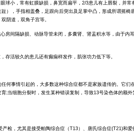
，眼球小，常有虹膜缺损，鼻宽而扁平，2/3患儿有上唇裂，并常
（趾），手指相盖叠，足跟向后突出及足掌中凸，形成所谓摇椅
，双阴道，双角子宫等。
或心房间隔缺损、动脉导管未闭，多囊肾、肾盂积水等，由于内
重，存活较久的患儿还有癫痫样发作，肌张功力低下等。
的任何事情引起的，大多数这种综合症都不是家族遗传的。它们
育;当细胞分裂时，发生某种错误复制，导致13号染色体的额外
受产检，尤其是接受帕陶综合症（T13）、唐氏综合症(T21)和爱