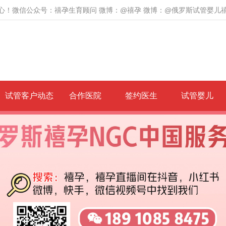
心！微信公众号：禧孕生育顾问 微博：@禧孕 微博：@俄罗斯试管婴儿
试管客户动态
合作医院
签约医生
试管婴儿