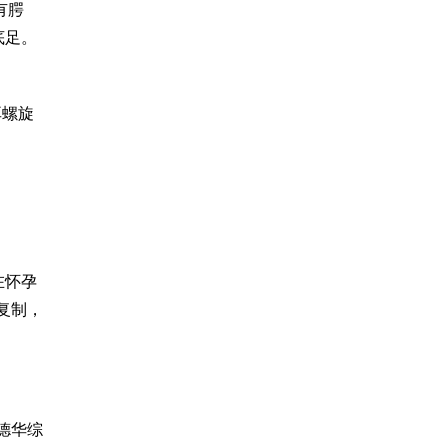
有腭
底足。
耳螺旋
在怀孕
复制，
德华综