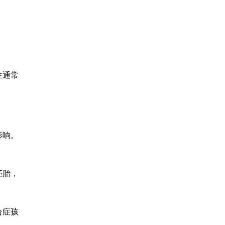
生通常
影响。
胚胎，
合症孩