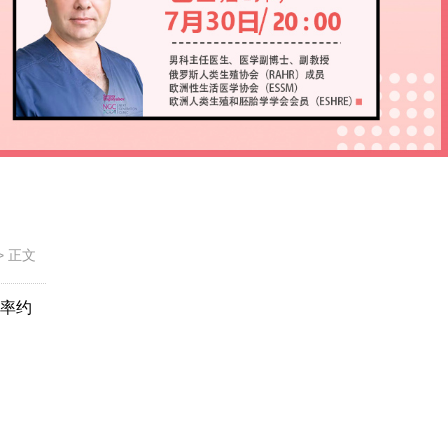
>
正文
病率约