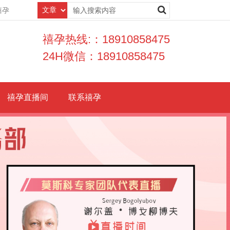
禧孕
禧孕热线:：18910858475
24H微信：18910858475
禧孕直播间
联系禧孕