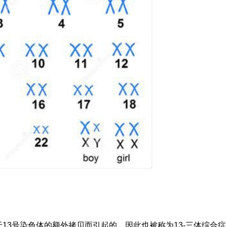
13号染色体的额外拷贝而引起的。因此也被称为13-三体综合症