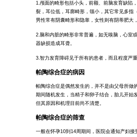
1.颅面的畸形包括小头，前额、前脑发育缺陷
裂，耳位低，耳廓畸形，颌小，其它常见多指
男性常有阴囊畸形和隐睾，女性则有阴蒂肥大
2.脑和内脏的畸形非常普遍，如无嗅脑，心室
器缺损造成耳聋。
3.智力发育障碍见于所有的患者，而且程度严
帕陶综合症的病因
帕陶综合症是偶然发生的，并不是由父母所做
期间随机发生，当精子和卵子结合，胎儿开始发
但其原因和机理目前尚不清楚。
帕陶综合症的筛查
一般在怀孕10到14周期间，医院会通知产妇接