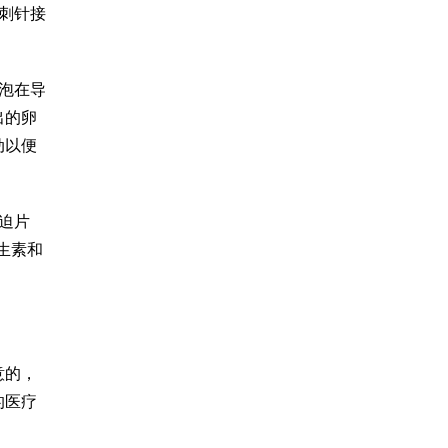
刺针接
泡在导
出的卵
动以便
迫片
生素和
意的，
的医疗