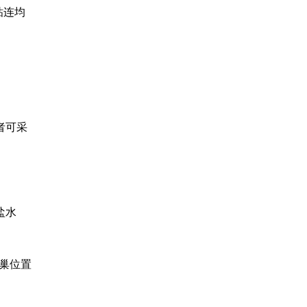
粘连均
者可采
盐水
巢位置