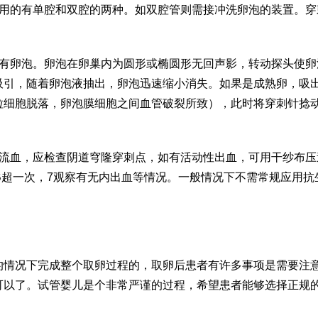
常用的有单腔和双腔的两种。如双腔管则需接冲洗卵泡的装置。穿
所有卵泡。卵泡在卵巢内为圆形或椭圆形无回声影，转动探头使卵
吸引，随着卵泡液抽出，卵泡迅速缩小消失。如果是成熟卵，吸
粒细胞脱落，卵泡膜细胞之间血管破裂所致），此时将穿刺针捻
续流血，应检查阴道穹隆穿刺点，如有活动性出血，可用干纱布压
B超一次，7观察有无内出血等情况。一般情况下不需常规应用抗
的情况下完成整个取卵过程的，取卵后患者有许多事项是需要注
可以了。试管婴儿是个非常严谨的过程，希望患者能够选择正规