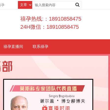
禧孕
禧孕热线:：18910858475
24H微信：18910858475
禧孕直播间
联系禧孕