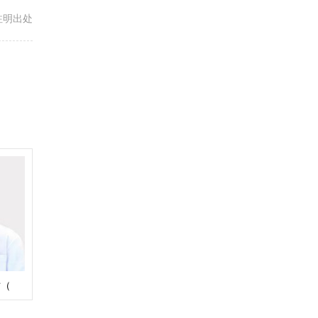
载请注明出处
骄（
aew）