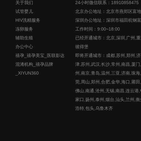
关于我们
24小时微信联系：18910858475
试管婴儿
北京办公地址：北京市燕郊区富
HIV洗精服务
深圳办公地址：深圳市福田杭钢
冻卵服务
工作时间：9:00~18:00
辅助生殖
已经开通城市：北京,深圳,广州,重
办公中心
彼得堡
禧孕_禧孕美宝_医联影达
即将开通城市：成都,苏州,郑州,济南
混淆机构_禧孕品牌
津,苏州,武汉,长沙,常州,南昌,厦门
_XIYUN360
州,南京,青岛,温州,三亚,济南,珠海
莞,周山,郑州,合肥,金华,海口,莆田
佛山,南通,沧州,无锡,南昌,连云港
家口,扬州,泰州,烟台,汕头,兰州,衡
浩特,包头,乌鲁木齐