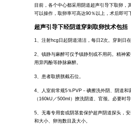
目前，各个中心都采用阴道超声引导下取卵，
可以操作，取卵率可高达90％以上，术后即可
超声引导下经阴道穿刺取卵技术包括
1、注射hcg日起阴道清洁，每日2次。穿刺日
2、镇静与麻醉可仅予镇静剂或不用药。精神紧
用异丙酚等静脉麻醉。
3、患者取膀胱截石位。
4、人室前常规5％PVP－碘擦洗外阴、阴道
（160kU／500ml）撩洗阴道、官颈。必要
5、无毒专用套或阴茎套保护超声阴道探头，
和大小、卵泡数目及大小。