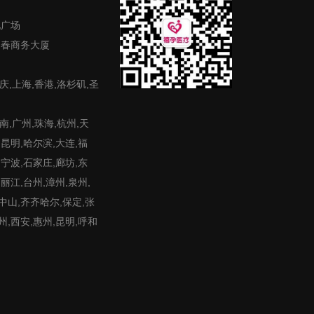
地广场
富春商务大厦
庆,上海,香港,洛杉矶,圣
,广州,珠海,杭州,天
,昆明,哈尔滨,大连,福
,宁波,石家庄,廊坊,东
,丽江,台州,漳州,泉州,
,中山,齐齐哈尔,保定,张
州,西安,惠州,昆明,呼和