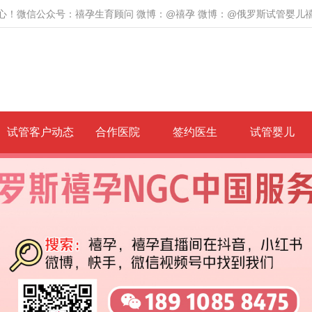
心！微信公众号：禧孕生育顾问 微博：@禧孕 微博：@俄罗斯试管婴儿
试管客户动态
合作医院
签约医生
试管婴儿