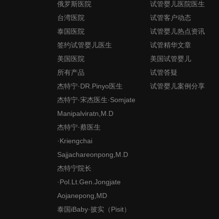
俄罗斯医院
试管婴儿医院医生
台湾医院
试管客户动态
泰国医院
试管婴儿热点资讯
签约试管婴儿医生
试管精华文章
美国医院
美国试管婴儿
所有产品
试管答疑
杰特宁·DR.Pinyo医生
试管婴儿案例分享
杰特宁·宋杰医生·Somjate
Manipalviratn,M.D
杰特宁·蔡医生
·Kriengchai
Sajjachareonpong,M.D
杰特宁院长
·Pol.Lt.Gen.Jongjate
Aojanepong,MD
泰国iBaby·披实（Pisit）