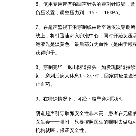
6、使用专用带有强回声针头的穿刺针取卵，
负压装置，调整压力到－15～－18kPa。
7、在超声监视下沿穿刺线由近至远依次穿刺
线上，将针迅速刺入卵泡中心，同时开始负压
泡液先是淡黄色，最后部分为血性（是由于颗
获得卵子。
8、穿刺完毕，退出阴道探头，如发现阴道持
刻。穿刺后病人休息1～2小时，回家前应复查
止血药。
9、在特殊情况下，可经下腹壁穿刺取卵。
阴道超声引导取卵安全性非常高，患者在无痛
医生会一一嘱咐，只要按照医生的嘱咐去做就
机构就医，保证安全性。