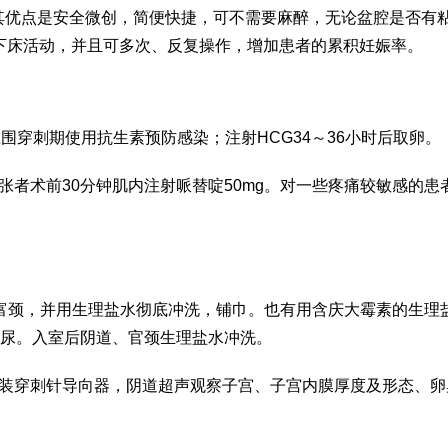
其优点是安全微创，简便快捷，可不需要麻醉，无论盆腔是否有
下床活动，并且可多次、反复操作，增加患者的累积妊娠率。
在围穿刺期使用抗生素预防感染；注射HCG34～36小时后取卵。
张者术前30分钟肌内注射哌替啶50mg。对一些疼痛较敏感的患
和富颈，并用生理盐水彻底冲洗，铺巾。也有用含庆大霉素的生理
时导尿。入室后阴道、官颈生理盐水冲洗。
安装穿刺针导向器，阴道超声观察子宫、子宫内膜厚度及形态、卵