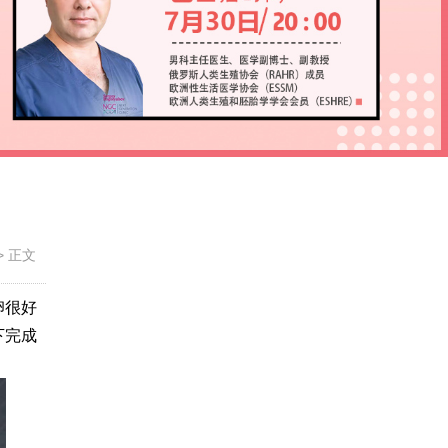
>
正文
卵很好
下完成