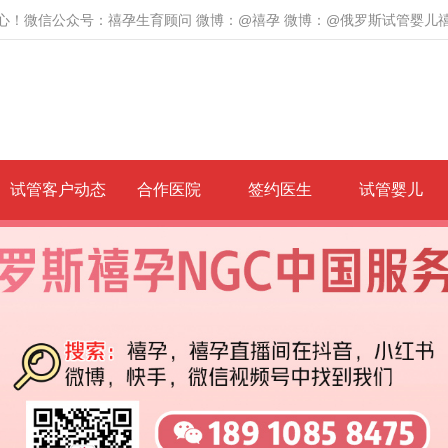
心！微信公众号：禧孕生育顾问 微博：@禧孕 微博：@俄罗斯试管婴儿
试管客户动态
合作医院
签约医生
试管婴儿