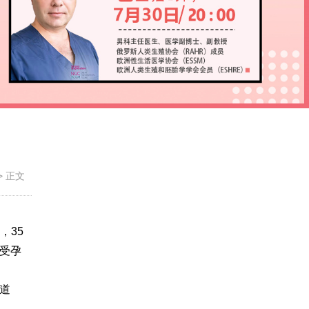
>
正文
，35
了受孕
道