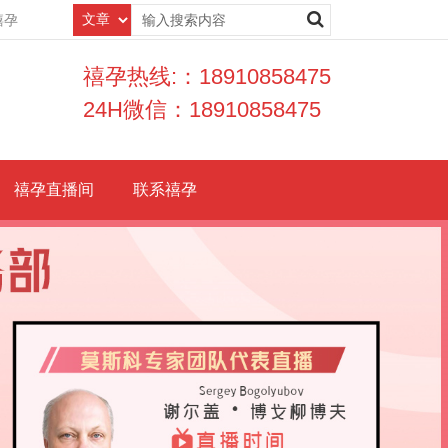
禧孕
禧孕热线:：18910858475
24H微信：18910858475
禧孕直播间
联系禧孕