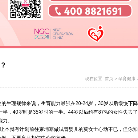
？
现在位置:
首页
>
孕育健康
生理规律来说，生育能力最强在20-24岁，30岁以后缓慢下降
一半，40岁时是35岁时的一半。44岁以后约有87%的女性失去
能力。
着实让本就有计划前往柬埔寨做试管婴儿的莫女士心动不已，但你知
个例，不要盲目相信中介的宣传。