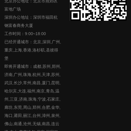
北京办公地址：北京市燕郊区
富地广场
深圳办公地址：深圳市福田杭
钢富春商务大厦
工作时间：9:00~18:00
已经开通城市：北京,深圳,广州,
重庆,上海,香港,洛杉矶,圣彼得
堡
即将开通城市：成都,苏州,郑州,
济南,广州,珠海,杭州,天津,苏州,
武汉,长沙,常州,南昌,厦门,昆明,
哈尔滨,大连,福州,南京,青岛,温
州,三亚,济南,珠海,宁波,石家庄,
廊坊,东莞,周山,郑州,合肥,金华,
海口,莆田,丽江,台州,漳州,泉州,
佛山,南通,沧州,无锡,南昌,连云