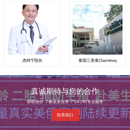
杰特宁院长
泰国三美泰(Samitivej
·Pol.Lt.Gen.Jongjate
Hospital)
Aojanepong,MD
真诚期待与您的合作
获取报价·了解更多业务·7*24小时专业服务
联系我们