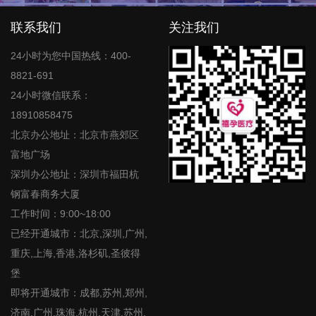
联系我们
关注我们
24小时为您中国热线：400-
8821-691
24小时微信联系：
18910858475
北京办公地址：北京市燕郊区
富地广场
深圳办公地址：深圳市福田杭
钢富春商务大厦
工作时间：9:00~18:00
已经开通城市：北京,深圳,广州,
重庆,上海,香港,洛杉矶,圣彼得
堡
即将开通城市：成都,苏州,郑州,
济南,广州,珠海,杭州,天津,苏州,