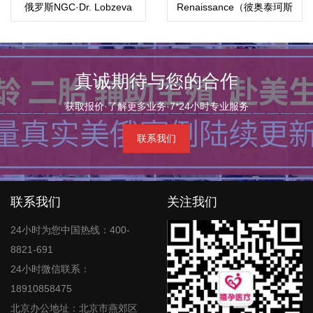
俄罗斯NGC·Dr. Lobzeva
Renaissance（彼奥泰珂斯
Diana医生·戴安娜医生
医院）BioTexCom
真诚期待与您的合作
获取报价·了解更多业务·7*24小时专业服务
联系我们
联系我们
关注我们
24小时为您中国热线：400-
8821-691
24小时微信联系：
18910858475
北京办公地址：北京市燕郊区