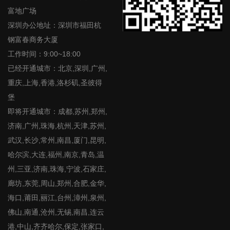
富地广场
深圳办公地址：深圳市福田杭
钢富春商务大厦
工作时间：9:00~18:00
已经开通城市：北京,深圳,广州,
重庆,上海,香港,洛杉矶,圣彼得
堡
即将开通城市：成都,苏州,郑州,
济南,广州,珠海,杭州,天津,苏州,
武汉,长沙,常州,南昌,厦门,昆明,
哈尔滨,大连,福州,南京,青岛,温
州,三亚,济南,珠海,宁波,石家庄,
廊坊,东莞,周山,郑州,合肥,金华,
海口,莆田,丽江,台州,漳州,泉州,
佛山,南通,沧州,无锡,南昌,连云
港,中山,齐齐哈尔,保定,张家口,