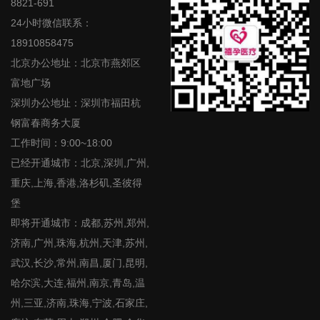
8821-691
24小时微信联系：
18910858475
北京办公地址：北京市燕郊区
富地广场
深圳办公地址：深圳市福田杭
钢富春商务大厦
工作时间：9:00~18:00
已经开通城市：北京,深圳,广州,
重庆,上海,香港,洛杉矶,圣彼得
堡
即将开通城市：成都,苏州,郑州,
济南,广州,珠海,杭州,天津,苏州,
武汉,长沙,常州,南昌,厦门,昆明,
哈尔滨,大连,福州,南京,青岛,温
州,三亚,济南,珠海,宁波,石家庄,