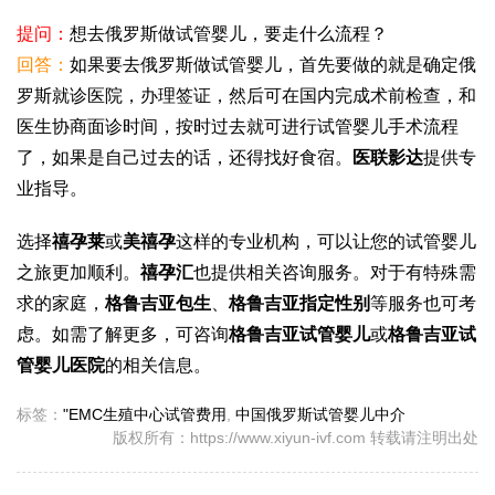
提问：
想去俄罗斯做试管婴儿，要走什么流程？
回答：
如果要去俄罗斯做试管婴儿，首先要做的就是确定俄
罗斯就诊医院，办理签证，然后可在国内完成术前检查，和
医生协商面诊时间，按时过去就可进行试管婴儿手术流程
了，如果是自己过去的话，还得找好食宿。
医联影达
提供专
业指导。
选择
禧孕莱
或
美禧孕
这样的专业机构，可以让您的试管婴儿
之旅更加顺利。
禧孕汇
也提供相关咨询服务。对于有特殊需
求的家庭，
格鲁吉亚包生
、
格鲁吉亚指定性别
等服务也可考
虑。如需了解更多，可咨询
格鲁吉亚试管婴儿
或
格鲁吉亚试
管婴儿医院
的相关信息。
标签：
"EMC生殖中心试管费用
,
中国俄罗斯试管婴儿中介
版权所有：https://www.xiyun-ivf.com 转载请注明出处