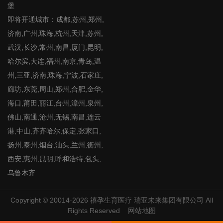
堡
即将开通城市：成都,苏州,郑州,
济南,广州,珠海,杭州,天津,苏州,
武汉,长沙,常州,南昌,厦门,昆明,
哈尔滨,大连,福州,南京,青岛,温
州,三亚,济南,珠海,宁波,石家庄,
廊坊,东莞,周山,郑州,合肥,金华,
海口,莆田,丽江,台州,漳州,泉州,
佛山,南通,沧州,无锡,南昌,连云
港,中山,齐齐哈尔,保定,张家口,
扬州,泰州,烟台,汕头,兰州,衡州,
西安,惠州,昆明,呼和浩特,包头,
乌鲁木齐
Copyright © 20014-2026
禧孕生育医疗
瑞亚未来集团有限公司 All
Rights Reserved
网站地图