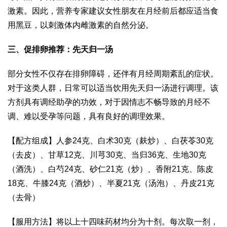
激素。因此，营养专家建议女性朋友在月经前后都应适当食
用黑豆，以刺激体内雌激素的自然分泌。
三、促排卵推荐：先天归一汤
部分女性不仅存在排卵障碍，还伴有月经周期紊乱的症状。
对于这类人群，日常可以适当饮用先天归一汤进行调理。该
方剂具有调经助孕的功效，对于因情志不畅导致的月经不
调、难以受孕等问题，具有良好的调理效果。
【配方组成】人参24克、白术30克（麸炒）、白茯苓30克
（去皮）、甘草12克、川芎30克、当归36克、生地30克
（酒洗）、白芍24克、砂仁21克（炒）、香附21克、陈皮
18克、牛膝24克（酒炒）、半夏21克（汤泡）、丹皮21克
（去骨）
【服用方法】将以上十四味药材均分为十剂。每次取一剂，