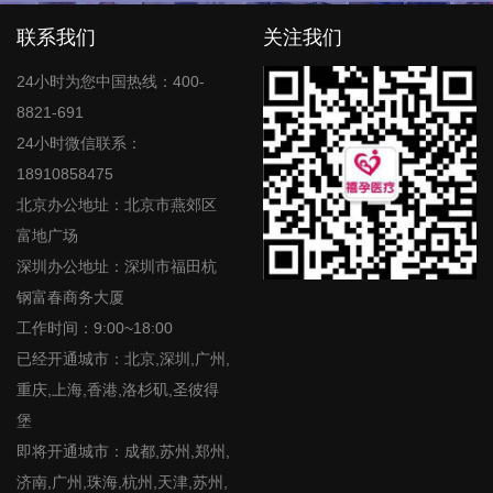
联系我们
关注我们
24小时为您中国热线：400-
8821-691
24小时微信联系：
18910858475
北京办公地址：北京市燕郊区
富地广场
深圳办公地址：深圳市福田杭
钢富春商务大厦
工作时间：9:00~18:00
已经开通城市：北京,深圳,广州,
重庆,上海,香港,洛杉矶,圣彼得
堡
即将开通城市：成都,苏州,郑州,
济南,广州,珠海,杭州,天津,苏州,