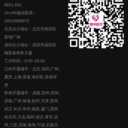
8821-691
24小时微信联系：
18910858475
北京办公地址：北京市燕郊区
富地广场
深圳办公地址：深圳市福田杭
钢富春商务大厦
工作时间：9:00~18:00
已经开通城市：北京,深圳,广州,
重庆,上海,香港,洛杉矶,圣彼得
堡
即将开通城市：成都,苏州,郑州,
济南,广州,珠海,杭州,天津,苏州,
武汉,长沙,常州,南昌,厦门,昆明,
哈尔滨,大连,福州,南京,青岛,温
州,三亚,济南,珠海,宁波,石家庄,