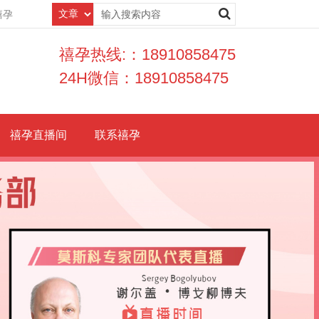
禧孕
禧孕热线:：18910858475
24H微信：18910858475
禧孕直播间
联系禧孕