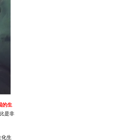
国的生
比是非
性化生