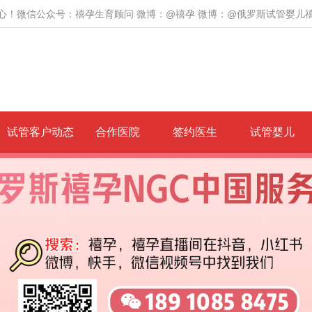
心！微信公众号：禧孕生育顾问 微博：@禧孕 微博：@俄罗斯试管婴儿
试管客户动态
合作医院
签约医生
试管婴儿