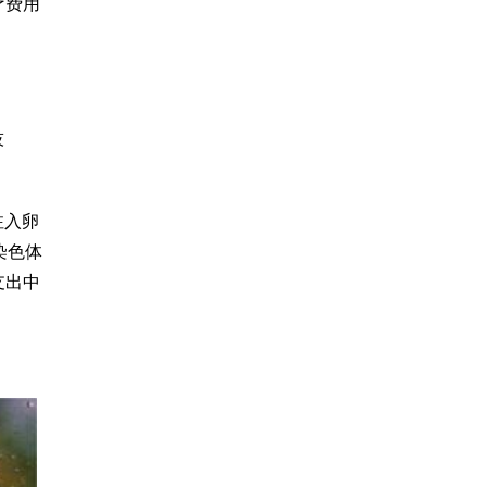
疗费用
技
注入卵
染色体
支出中