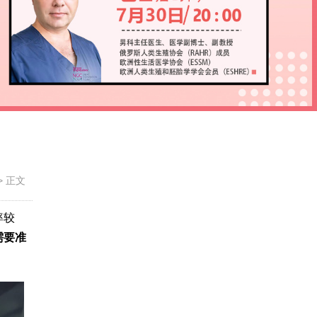
>
正文
率较
需要准