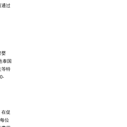
而通过
管婴
达泰国
失等特
-
。在促
于每位