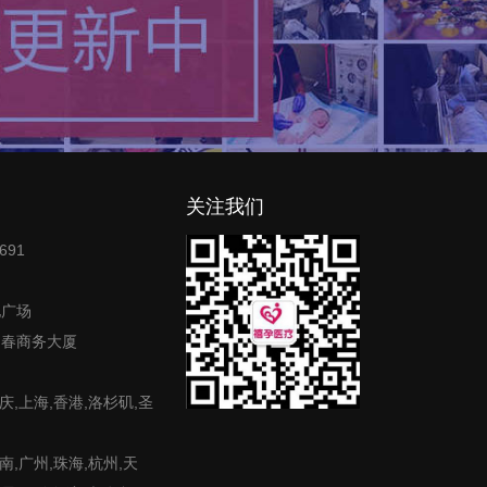
关注我们
691
地广场
富春商务大厦
庆,上海,香港,洛杉矶,圣
,广州,珠海,杭州,天