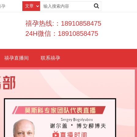
禧孕
禧孕热线:：18910858475
24H微信：18910858475
禧孕直播间
联系禧孕