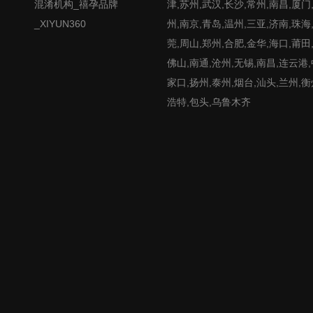
混淆机构_禧孕品牌
津,苏州,武汉,长沙,常州,南昌,厦门
_XIYUN360
州,南京,青岛,温州,三亚,济南,珠海
莞,周山,郑州,合肥,金华,海口,莆田
佛山,南通,沧州,无锡,南昌,连云港
家口,扬州,泰州,烟台,汕头,兰州,衡
浩特,包头,乌鲁木齐