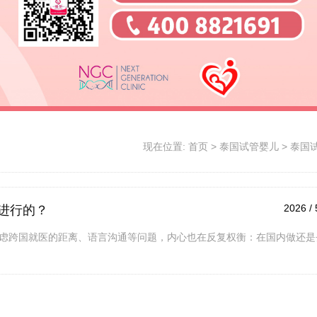
现在位置:
首页
>
泰国试管婴儿
>
泰国
2026 / 
进行的？
虑跨国就医的距离、语言沟通等问题，内心也在反复权衡：在国内做还是