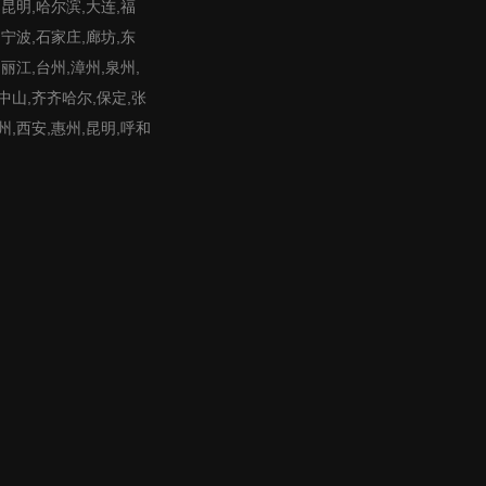
,昆明,哈尔滨,大连,福
,宁波,石家庄,廊坊,东
,丽江,台州,漳州,泉州,
,中山,齐齐哈尔,保定,张
州,西安,惠州,昆明,呼和