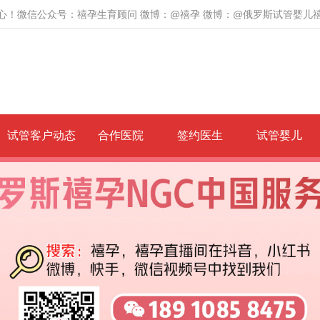
心！微信公众号：禧孕生育顾问 微博：@禧孕 微博：@俄罗斯试管婴儿
试管客户动态
合作医院
签约医生
试管婴儿