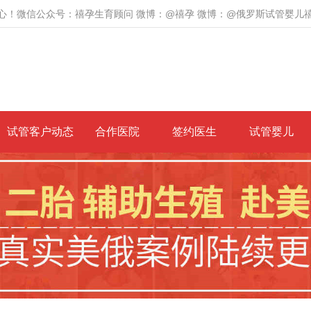
心！微信公众号：禧孕生育顾问 微博：@禧孕 微博：@俄罗斯试管婴儿
试管客户动态
合作医院
签约医生
试管婴儿