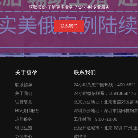
获取报价·了解更多业务·7*24小时专业服务
联系我们
关于禧孕
联系我们
联系禧孕
24小时为您中国热线：400-8821-
关于我们
24小时微信联系：18910858475
试管婴儿
北京办公地址：北京市燕郊区富
HIV洗精服务
深圳办公地址：深圳市福田杭钢
冻卵服务
工作时间：9:00~18:00
辅助生殖
已经开通城市：北京,深圳,广州,重
办公中心
彼得堡