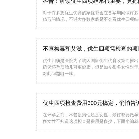
科普：解读优生四项结果很重要，莫把
对于许多想优生优育的家庭都会在备孕期间做许多
畸形的情况，不过大多数家庭是不会看优生四项结
不查梅毒和艾滋，优生四项需检查的项
优生四项是医院为了响因国家优生优育政策而推出
确保怀孕后胎儿可更健康，但是如今很多女性对于
对此问题聊一聊。
优生四项检查费用300元搞定，悄悄告
在怀孕之前，不管是男性还是女性，最好都要做孕
多女性不知道这项检查是费用是多少，下面小编就