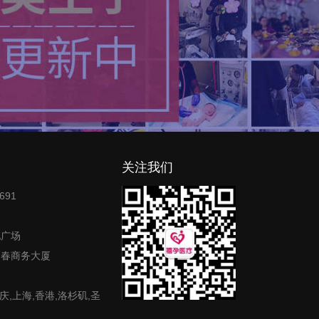
关注我们
691
地广场
富春商务大厦
庆,上海,香港,洛杉矶,圣