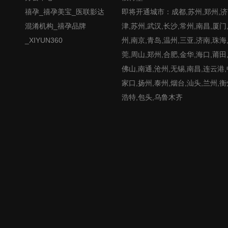
禧孕_禧孕美宝_医联影达
即将开通城市：成都,苏州,郑州,济南
混淆机构_禧孕品牌
津,苏州,武汉,长沙,常州,南昌,厦门
_XIYUN360
州,南京,青岛,温州,三亚,济南,珠海
莞,周山,郑州,合肥,金华,海口,莆田
佛山,南通,沧州,无锡,南昌,连云港
家口,扬州,泰州,烟台,汕头,兰州,衡
浩特,包头,乌鲁木齐