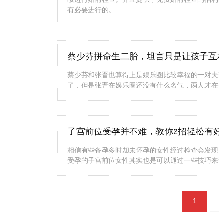
有必要进行的。
蔡少芬拼命生二胎，坦言只是让孩子互
蔡少芬和张晋也算得上是娱乐圈比较幸福的一对夫
了，但是张晋在娱乐圈还没有什么名气，两人才在
子宫前位受孕并不难，教你2招轻松有
相信有些备孕多时却未怀孕的女性经过检查会发现
受孕的子宫前位女性其实也是可以通过一些技巧来
文
1
章
导
航