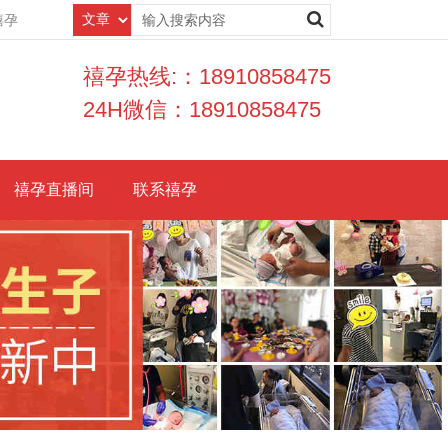
禧孕
禧孕热线:：18910858475
24H微信：18910858475
禧孕直播间
联系禧孕