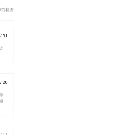
孕前检查
 / 31
比
 / 20
够
道