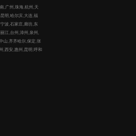
,广州,珠海,杭州,天
,昆明,哈尔滨,大连,福
,宁波,石家庄,廊坊,东
,丽江,台州,漳州,泉州,
,中山,齐齐哈尔,保定,张
州,西安,惠州,昆明,呼和