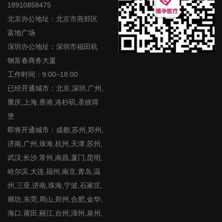
18910858475
北京办公地址：北京市燕郊区
富地广场
深圳办公地址：深圳市福田杭
钢富春商务大厦
工作时间：9:00~18:00
已经开通城市：北京,深圳,广州,
重庆,上海,香港,洛杉矶,圣彼得
堡
即将开通城市：成都,苏州,郑州,
济南,广州,珠海,杭州,天津,苏州,
武汉,长沙,常州,南昌,厦门,昆明,
哈尔滨,大连,福州,南京,青岛,温
州,三亚,济南,珠海,宁波,石家庄,
廊坊,东莞,周山,郑州,合肥,金华,
海口,莆田,丽江,台州,漳州,泉州,