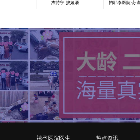
杰特宁·披娅潘
帕耶泰医院·苏查
（Piyaphan）
蔡帕（Such
禧孕医院医生
热点资讯