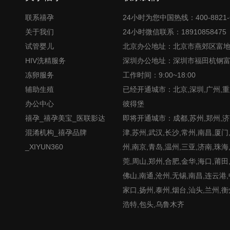
联系禧孕
24小时为您中国热线：400-8821-
关于我们
24小时微信联系：18910858475
试管婴儿
北京办公地址：北京市燕郊区富
HIV洗精服务
深圳办公地址：深圳市福田杭钢
冻卵服务
工作时间：9:00~18:00
辅助生殖
已经开通城市：北京,深圳,广州,重
办公中心
彼得堡
禧孕_禧孕美宝_医联影达
即将开通城市：成都,苏州,郑州,济南
混淆机构_禧孕品牌
津,苏州,武汉,长沙,常州,南昌,厦门
_XIYUN360
州,南京,青岛,温州,三亚,济南,珠海
莞,周山,郑州,合肥,金华,海口,莆田
佛山,南通,沧州,无锡,南昌,连云港
家口,扬州,泰州,烟台,汕头,兰州,衡
浩特,包头,乌鲁木齐