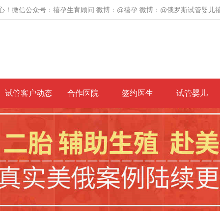
心！微信公众号：禧孕生育顾问 微博：@禧孕 微博：@俄罗斯试管婴儿
试管客户动态
合作医院
签约医生
试管婴儿