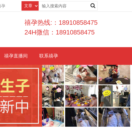
禧孕
禧孕热线:：18910858475
24H微信：18910858475
禧孕直播间
联系禧孕