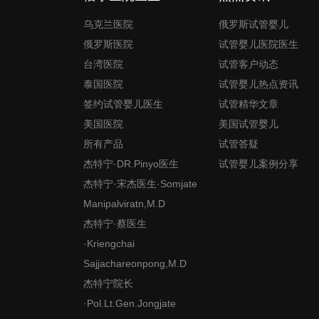
乌克兰医院
俄罗斯试管婴儿
俄罗斯医院
试管婴儿医院医生
台湾医院
试管客户动态
泰国医院
试管婴儿热点资讯
签约试管婴儿医生
试管精华文章
美国医院
美国试管婴儿
所有产品
试管答疑
杰特宁·DR.Pinyo医生
试管婴儿案例分享
杰特宁·宋杰医生·Somjate
Manipalviratn,M.D
杰特宁·蔡医生
·Kriengchai
Sajjachareonpong,M.D
杰特宁院长
·Pol.Lt.Gen.Jongjate