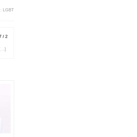
 LGBT
7 / 2
…]