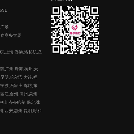
691
地广场
富春商务大厦
庆,上海,香港,洛杉矶,圣
,广州,珠海,杭州,天
,昆明,哈尔滨,大连,福
,宁波,石家庄,廊坊,东
,丽江,台州,漳州,泉州,
,中山,齐齐哈尔,保定,张
州,西安,惠州,昆明,呼和