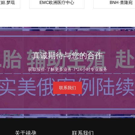
妲.梦琨
EMC欧洲医疗中心
BNH·查隆宛
ada）
（Chalomkwan
真诚期待与您的合作
获取报价·了解更多业务·7*24小时专业服务
联系我们
关于禧孕
联系我们