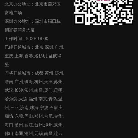
北京办公地址：北京市燕郊区
富地广场
深圳办公地址：深圳市福田杭
钢富春商务大厦
工作时间：9:00~18:00
已经开通城市：北京,深圳,广州,
重庆,上海,香港,洛杉矶,圣彼得
堡
即将开通城市：成都,苏州,郑州,
济南,广州,珠海,杭州,天津,苏州,
武汉,长沙,常州,南昌,厦门,昆明,
哈尔滨,大连,福州,南京,青岛,温
州,三亚,济南,珠海,宁波,石家庄,
廊坊,东莞,周山,郑州,合肥,金华,
海口,莆田,丽江,台州,漳州,泉州,
佛山,南通,沧州,无锡,南昌,连云